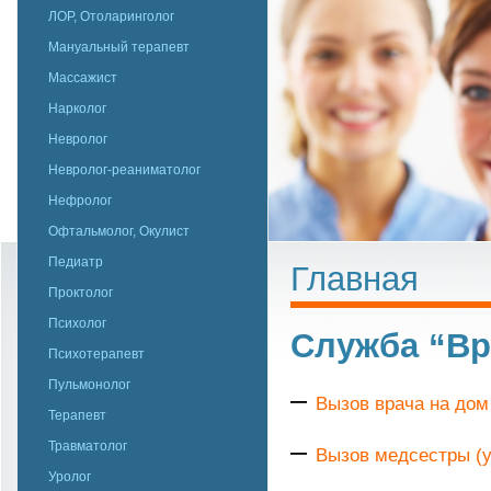
ЛОР, Отоларинголог
Мануальный терапевт
Массажист
Нарколог
Невролог
Невролог-реаниматолог
Нефролог
Офтальмолог, Окулист
Педиатр
Главная
Проктолог
Психолог
Служба “Вр
Психотерапевт
Пульмонолог
–
Вызов врача на дом
Терапевт
–
Травматолог
Вызов медсестры (у
Уролог