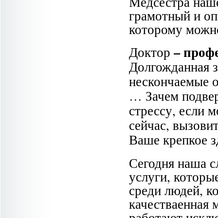
Медсестра наш
грамотный и оп
которому можно
– проф
Доктор
Долгожданная з
нескончаемые о
… Зачем подвер
стрессу, если 
сейчас, вызовит
Ваше крепкое з
Сегодня наша с
услуги, которы
среди людей, к
качестваенная 
работают искл