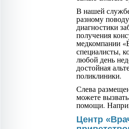
В нашей службе
разному поводу
диагностики за
получения конс
медкомпании «
специалисты, к
любой день неде
достойная альт
поликлиники.
Слева размещен
можете вызвать
помощи. Наприм
Центр «Вра
приветство