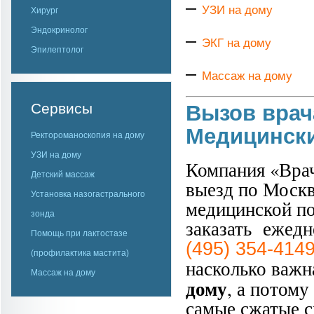
–
УЗИ на дому
Хирург
Эндокринолог
–
ЭКГ на дому
Эпилептолог
–
Массаж на дому
Сервисы
Вызов врач
Медицински
Ректороманоскопия на дому
УЗИ на дому
Компания «Вра
Детский массаж
выезд по Москв
Установка назогастрального
медицинской п
зонда
заказать ежедн
Помощь при лактостазе
(
495) 354-4149
(профилактика мастита)
насколько важн
Массаж на дому
дому
, а потом
самые сжатые с