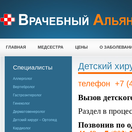
ГЛАВНАЯ
МЕДСЕСТРА
ЦЕНЫ
О ЗАБОЛЕВАН
Детский хир
Специалисты
Аллерголог
телефон +7 (4
Вертебролог
Вызов детского
Гастроэнтеролог
Гинеколог
Раздел в проце
Дерматовенеролог
Детский хирург – Ортопед
Позвонив по о
Кардиолог