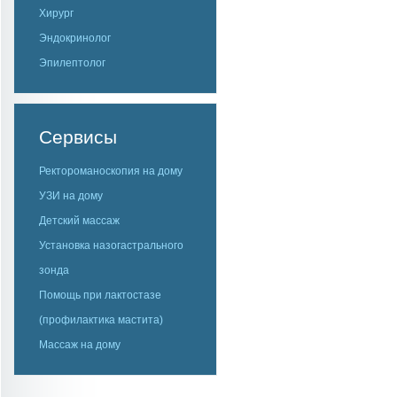
Хирург
Эндокринолог
Эпилептолог
Сервисы
Ректороманоскопия на дому
УЗИ на дому
Детский массаж
Установка назогастрального
зонда
Помощь при лактостазе
(профилактика мастита)
Массаж на дому