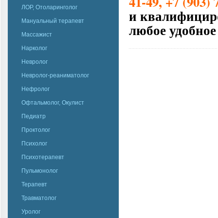
41-49, +7 (903) 
ЛОР, Отоларинголог
и квалифициро
Мануальный терапевт
любое удобное
Массажист
Нарколог
Невролог
Невролог-реаниматолог
Нефролог
Офтальмолог, Окулист
Педиатр
Проктолог
Психолог
Психотерапевт
Пульмонолог
Терапевт
Травматолог
Уролог