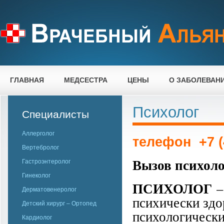
ГЛАВНАЯ
МЕДСЕСТРА
ЦЕНЫ
О ЗАБОЛЕВАН
Психолог
Специалисты
Аллерголог
телефон +7 (4
Вертебролог
Вызов психоло
Гастроэнтеролог
Гинеколог
ПСИХОЛОГ
–
Дерматовенеролог
психически зд
Детский хирург – Ортопед
психологически
Кардиолог