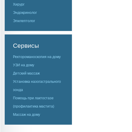
Хирург
Эндокринолог
Эпилептолог
Сервисы
Ректороманоскопия на дому
УЗИ на дому
Детский массаж
Установка назогастрального
зонда
Помощь при лактостазе
(профилактика мастита)
Массаж на дому