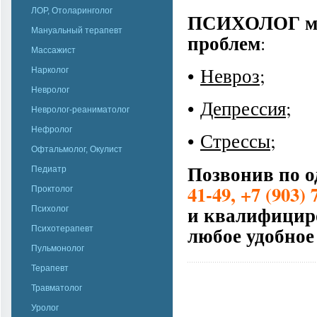
ЛОР, Отоларинголог
ПСИХОЛОГ мож
Мануальный терапевт
проблем
:
Массажист
•
Невроз
;
Нарколог
Невролог
•
Депрессия
;
Невролог-реаниматолог
Нефролог
•
Стрессы
;
Офтальмолог, Окулист
Позвонив по о
Педиатр
41-49, +7 (903) 
Проктолог
и квалифицир
Психолог
любое удобное
Психотерапевт
Пульмонолог
Терапевт
Травматолог
Уролог