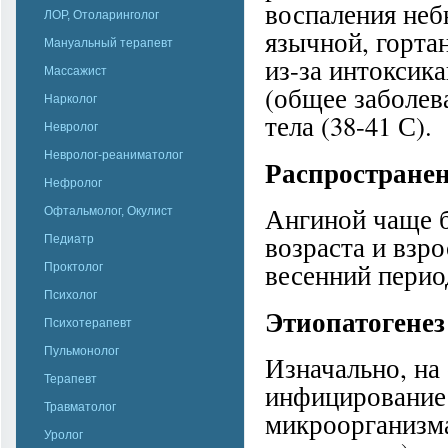
воспаления неб
ЛОР, Отоларинголог
язычной, горта
Мануальный терапевт
из-за интоксика
Массажист
(общее заболев
Нарколог
тела (38-41 С).
Невролог
Невролог-реаниматолог
Распространен
Нефролог
Ангиной чаще 
Офтальмолог, Окулист
возраста и взр
Педиатр
весенний перио
Проктолог
Психолог
Этиопатогенез
Психотерапевт
Пульмонолог
Изначально, на
Терапевт
инфицирование
Травматолог
микроорганизма
Уролог