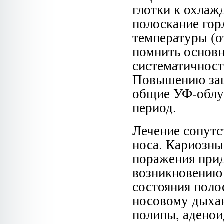
глотки к охлаж
полоскание гор
температуры (о
помнить основн
систематичност
Повышению защ
общие УФ-облуч
период.
Лечение сопутс
носа. Кариозны
поражения прид
возникновению 
состояния поло
носовому дыхан
полипы, аденои