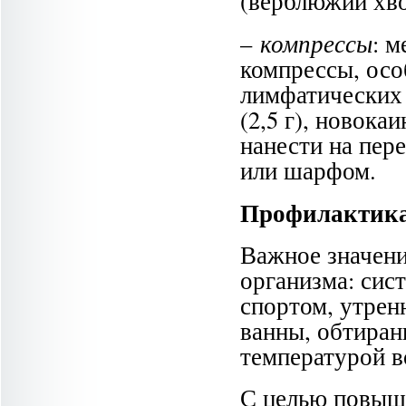
(верблюжий хво
компрессы
–
: 
компрессы, осо
лимфатических 
(2,5 г), новокаи
нанести на пер
или шарфом.
Профилактик
Важное значени
организма: сис
спортом, утрен
ванны, обтиран
температурой в
С целью повыш