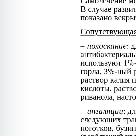
Самолечение мо
В случае разви
показано вскры
Сопутствующая
полоскание
–
: 
антибактериаль
используют 1%-
горла, 3%-ный 
раствор калия 
кислоты, раств
риванола, наст
ингаляции
–
: д
следующих трав
ноготков, бузи