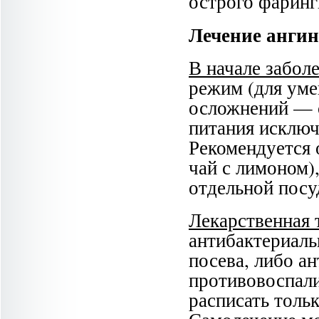
острого фаринг
Лечение анги
В начале забол
режим (для ум
осложнений — с
питания исклю
Рекомендуется 
чай с лимоном),
отдельной посу
Лекарственная 
антибактериаль
посева, либо а
противовоспали
расписать толь