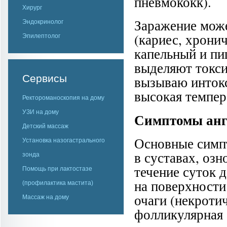
пневмококк).
Хирург
Заражение мож
Эндокринолог
(кариес, хрони
Эпилептолог
капельный и п
выделяют токси
Сервисы
вызываю интокс
высокая темпер
Ректороманоскопия на дому
УЗИ на дому
Симптомы ан
Детский массаж
Основные симпт
Установка назогастрального
в суставах, озн
зонда
течение суток д
Помощь при лактостазе
на поверхности
(профилактика мастита)
очаги (некроти
Массаж на дому
фолликулярная 