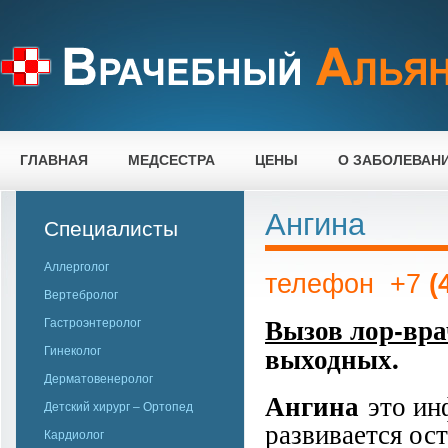
ГЛАВНАЯ
МЕДСЕСТРА
ЦЕНЫ
О ЗАБОЛЕВАН
Ангина
Специалисты
Аллерголог
телефон +7
(4
Вертебролог
Вызов лор-вра
Гастроэнтеролог
выходных.
Гинеколог
Дерматовенеролог
Ангина
это ин
Детский хирург – Ортопед
развивается ост
Кардиолог