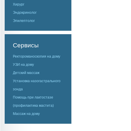
Хирург
Эндокринолог
Эпилептолог
Сервисы
Ректороманоскопия на дому
УЗИ на дому
Детский массаж
Установка назогастрального
зонда
Помощь при лактостазе
(профилактика мастита)
Массаж на дому