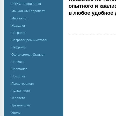
ЛОР, Отоларинголог
опытного и квал
Мануальный терапевт
в любое удобное 
Массажист
Нарколог
Невролог
Невролог-реаниматолог
Нефролог
Офтальмолог, Окулист
Педиатр
Проктолог
Психолог
Психотерапевт
Пульмонолог
Терапевт
Травматолог
Уролог