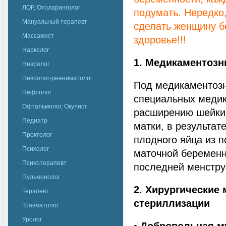
ЛОР, Отоларинголог
подумать. Нередко
Мануальный терапевт
сделать женщину бе
Массажист
здоровье!!!
Нарколог
1. Медикаментоз
Невролог
Невролог-реаниматолог
Под медикаментозн
Нефролог
специальных медик
Офтальмолог, Окулист
расширению шейки 
Педиатр
матки, в результат
Проктолог
плодного яйца из 
Психолог
маточной беременн
Психотерапевт
последней менстру
Пульмонолог
2. Хирургические
Терапевт
стериллизации
Травматолог
Уролог