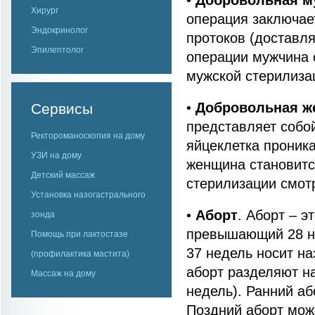
•
Добровольная му
Хирург
операция заключае
Эндокринолог
протоков (доставля
Эпилептолог
операции мужчина 
мужской стерилиза
•
Добровольная ж
Сервисы
представляет собо
Ректороманоскопия на дому
яйцеклетка проника
УЗИ на дому
женщина становитс
Детский массаж
стерилизации смот
Установка назогастрального
•
Аборт
. Аборт – э
зонда
превышающий 28 не
Помощь при лактостазе
37 недель носит н
(профилактика мастита)
аборт разделяют на
Массаж на дому
недель). Ранний а
Поздний аборт мож