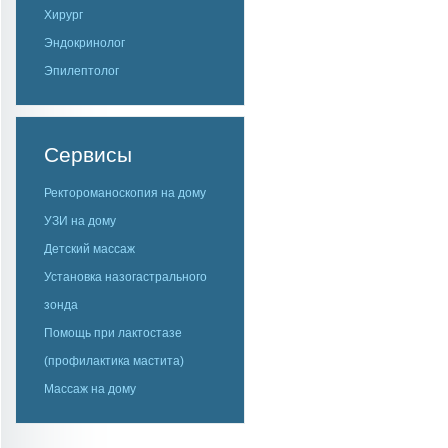
Хирург
Эндокринолог
Эпилептолог
Сервисы
Ректороманоскопия на дому
УЗИ на дому
Детский массаж
Установка назогастрального
зонда
Помощь при лактостазе
(профилактика мастита)
Массаж на дому