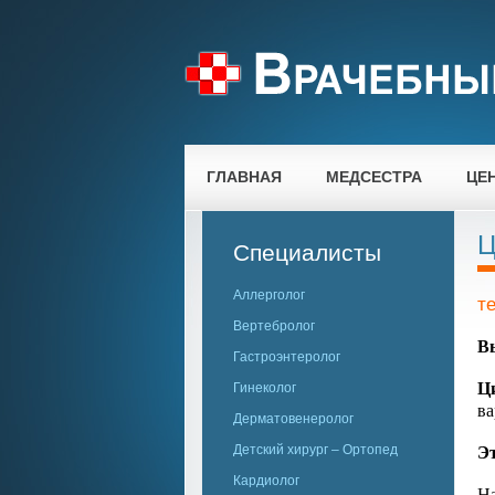
ГЛАВНАЯ
МЕДСЕСТРА
ЦЕ
Ц
Специалисты
Аллерголог
т
Вертебролог
В
Гастроэнтеролог
Ц
Гинеколог
ва
Дерматовенеролог
Э
Детский хирург – Ортопед
Кардиолог
На