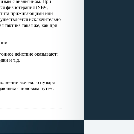
лизмы с анальгином. При
ся физиотерапия (УВЧ,
цистита прижигающими или
существляется исключительно
я тактика такая же, как при
пии.
гонное действие оказывают:
дки и т.д.
еполнений мочевого пузыря
едающихся половым путем.