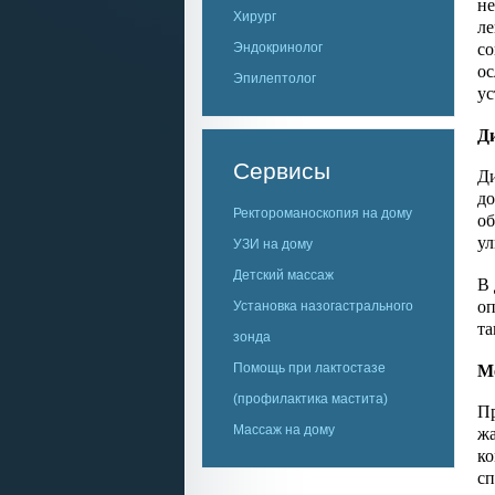
не
Хирург
ле
со
Эндокринолог
ос
Эпилептолог
ус
Д
Сервисы
Ди
до
Ректороманоскопия на дому
об
ул
УЗИ на дому
Детский массаж
В 
оп
Установка назогастрального
та
зонда
М
Помощь при лактостазе
(профилактика мастита)
Пр
жа
Массаж на дому
ко
сп