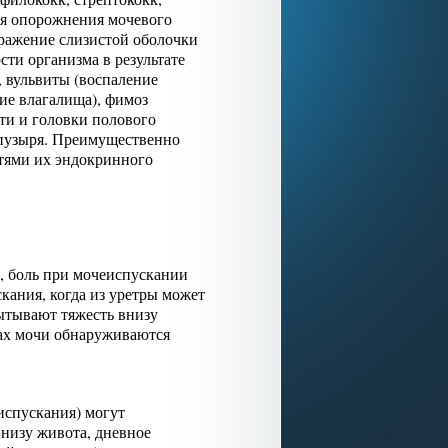
ия опорожнения мочевого
дражение слизистой оболочки
ти организма в результате
, вульвиты (воспаление
ие влагалища), фимоз
ти и головки полового
 пузыря. Преимущественно
стями их эндокринного
, боль при мочеиспускании
кания, когда из уретры может
пытывают тяжесть внизу
зах мочи обнаруживаются
испускания) могут
внизу живота, дневное