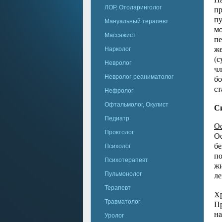
ЛОР, Отоларинголог
пр
пу
Мануальный терапевт
мо
Массажист
пе
же
Нарколог
(с
Невролог
чл
Невролог-реаниматолог
бо
ст
Нефролог
Офтальмолог, Окулист
С
Педиатр
О
Проктолог
Ос
бе
Психолог
по
Психотерапевт
жи
ле
Пульмонолог
Терапевт
Х
Травматолог
Пр
на
Уролог