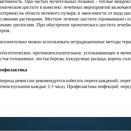
активность. При частых мучительных позывах – теплые микрок
оническом цистите в комплекс лечебных мероприятий включают
атермия) на область мочевого пузыря, в зависимости от вида 
сляными растворами. Местное лечение цистита (промывание) о
ачами урологами. При обострении хронического цистита лечебна
тром.
полнительно можно использовать нетрадиционные методы тера
тисептическое, противовоспалительное, успокаивающее и моче
стья толокнянки; листья березы; кукурузные рыльца; корень соло
рофилактика
период ремиссии рекомендуется избегать переохлаждений, пер
очеиспускания каждые 2-3 часа). Профилактика инфекций, пер