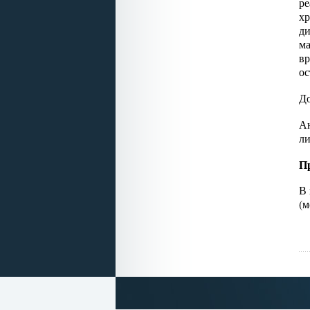
ре
хр
ди
ма
вр
ос
До
Ан
ли
П
В 
(м