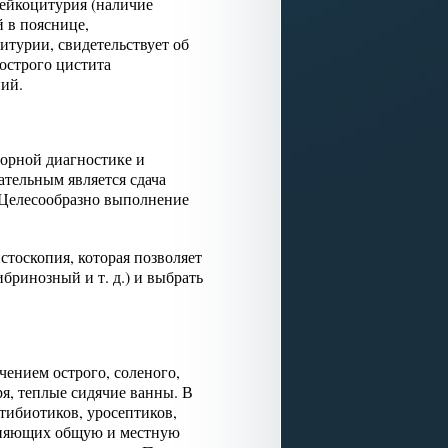
лейкоцитурия (наличие
й в пояснице,
турии, свидетельствует об
острого цистита
ний.
торной диагностике и
ательным является сдача
 Целесообразно выполнение
тоскопия, которая позволяет
бринозный и т. д.) и выбрать
чением острого, соленого,
ря, теплые сидячие ванны. В
тибиотиков, уросептиков,
меняющих общую и местную