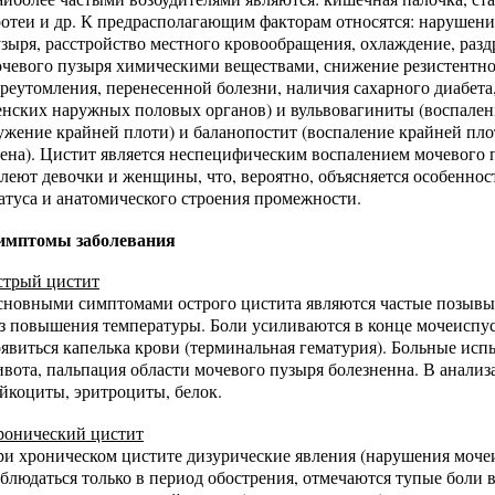
отеи и др. К предрасполагающим факторам относятся: нарушен
зыря, расстройство местного кровообращения, охлаждение, раз
чевого пузыря химическими веществами, снижение резистентнос
реутомления, перенесенной болезни, наличия сахарного диабета
нских наружных половых органов) и вульвовагиниты (воспален
ужение крайней плоти) и баланопостит (воспаление крайней пло
ена). Цистит является неспецифическим воспалением мочевого
леют девочки и женщины, что, вероятно, объясняется особенно
атуса и анатомического строения промежности.
имптомы заболевания
стрый цистит
новными симптомами острого цистита являются частые позывы
з повышения температуры. Боли усиливаются в конце мочеиспус
явиться капелька крови (терминальная гематурия). Больные ис
вота, пальпация области мочевого пузыря болезненна. В анали
йкоциты, эритроциты, белок.
ронический цистит
и хроническом цистите дизурические явления (нарушения моче
блюдаться только в период обострения, отмечаются тупые боли 