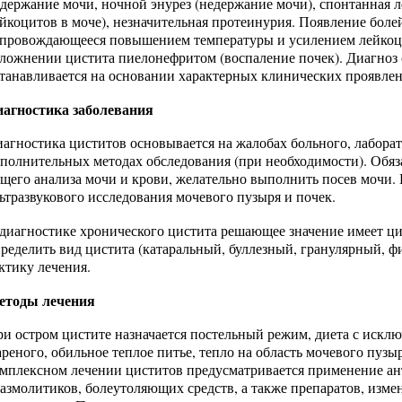
держание мочи, ночной энурез (недержание мочи), спонтанная 
йкоцитов в моче), незначительная протеинурия. Появление боле
провождающееся повышением температуры и усилением лейкоци
ложнении цистита пиелонефритом (воспаление почек). Диагноз 
танавливается на основании характерных клинических проявле
иагностика заболевания
агностика циститов основывается на жалобах больного, лабора
полнительных методах обследования (при необходимости). Обяз
щего анализа мочи и крови, желательно выполнить посев мочи.
ьтразвукового исследования мочевого пузыря и почек.
диагностике хронического цистита решающее значение имеет цис
ределить вид цистита (катаральный, буллезный, гранулярный, фи
ктику лечения.
етоды лечения
и остром цистите назначается постельный режим, диета с исклю
реного, обильное теплое питье, тепло на область мочевого пузы
мплексном лечении циститов предусматривается применение ан
азмолитиков, болеутоляющих средств, а также препаратов, из