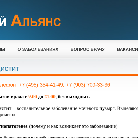
НЫ
О ЗАБОЛЕВАНИЯХ
ВОПРОС ВРАЧУ
ВАКАНС
истит
елефон +7 (495) 354-41-49, +7 (903) 709-33-36
ызов врача c
9.00
до
21.00
, без выходных.
истит
– воспалительное заболевание мочевого пузыря. Выделяю
рианты.
тиопатогенез
(почему и как возникает это заболевание)
иболее частыми возбудителями являются: кишечная палочка, ста