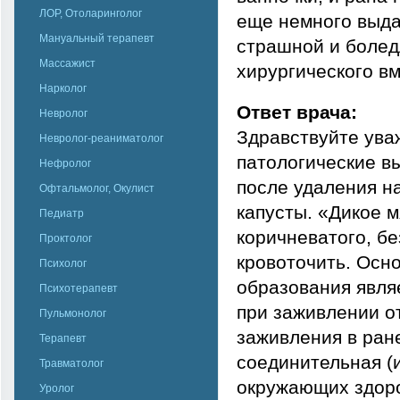
ЛОР, Отоларинголог
еще немного выда
Мануальный терапевт
страшной и боледл
Массажист
хирургического в
Нарколог
Ответ врача:
Невролог
Здравствуйте ува
Невролог-реаниматолог
патологические в
Нефролог
после удаления н
Офтальмолог, Окулист
капусты. «Дикое м
Педиатр
коричневатого, бе
Проктолог
кровоточить. Осн
Психолог
образования явля
Психотерапевт
при заживлении о
Пульмонолог
заживления в ран
Терапевт
соединительная (и
Травматолог
окружающих здоро
Уролог