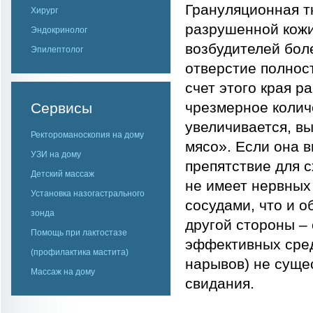
Грануляционная т
Хирург
разрушенной кожи
Эндокринолог
возбудителей бол
Эпилептолог
отверстие полнос
счет этого края р
чрезмерное колич
Сервисы
увеличивается, в
Ректороманоскопия на дому
мясо». Если она 
УЗИ на дому
препятствие для 
Детский массаж
не имеет нервных
Установка назогастрального
сосудами, что и о
зонда
другой стороны –
Помощь при лактостазе
эффективных сред
(профилактика мастита)
нарывов) не суще
Массаж на дому
свидания.