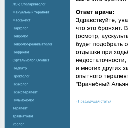
ЛОР, Отоларинголог
Ответ врача:
Мануальный терапевт
Здравствуйте, ув
Массажист
что это бронхит. 
Нарколог
(осмотр, аускуль
Невролог
будет подобрать 
Невролог-реаниматолог
отдышки при ходь
Нефролог
недостаточности,
Офтальмолог, Окулист
и многих других 
Педиатр
опытного терапев
Проктолог
"Врачебный Альян
Психолог
Психотерапевт
Пульмонолог
Предыдущая статья
<
Терапевт
Травматолог
Уролог