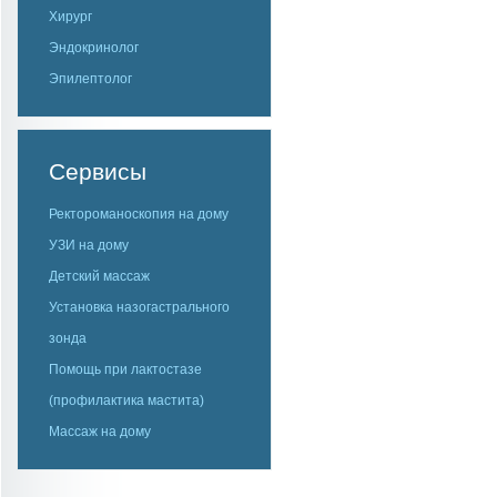
Хирург
Эндокринолог
Эпилептолог
Сервисы
Ректороманоскопия на дому
УЗИ на дому
Детский массаж
Установка назогастрального
зонда
Помощь при лактостазе
(профилактика мастита)
Массаж на дому