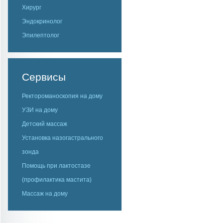
Хирург
Эндокринолог
Эпилептолог
Сервисы
Ректороманоскопия на дому
УЗИ на дому
Детский массаж
Установка назогастрального
зонда
Помощь при лактостазе
(профилактика мастита)
Массаж на дому