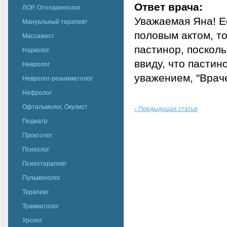
Ответ врача:
ЛОР, Отоларинголог
Уважаемая Яна! Е
Мануальный терапевт
половым актом, то
Массажист
пастинор, поскол
Нарколог
ввиду, что пасти
Невролог
уважением, "Врач
Невролог-реаниматолог
Нефролог
Офтальмолог, Окулист
Предыдущая статья
<
Педиатр
Проктолог
Психолог
Психотерапевт
Пульмонолог
Терапевт
Травматолог
Уролог