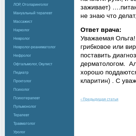
ЛОР, Отоларинголог
заживает) ….пита
Мануальный терапевт
не знаю что дела
Массажист
Ответ врача:
Нарколог
Уважаемая Ольга! 
Невролог
грибковое или ви
Невролог-реаниматолог
поставить диагно
Нефролог
дерматологом. Ал
Офтальмолог, Окулист
хорошо поддаются
Педиатр
кларитин) . С ув
Проктолог
Психолог
Психотерапевт
Предыдущая статья
<
Пульмонолог
Терапевт
Травматолог
Уролог