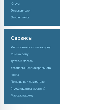
Хирург
Эндокринолог
Эпилептолог
Сервисы
Ректороманоскопия на дому
УЗИ на дому
Детский массаж
Установка назогастрального
зонда
Помощь при лактостазе
(профилактика мастита)
Массаж на дому