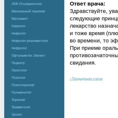
Ответ врача:
ЛОР, Отоларинголог
Здравствуйте, ув
Мануальный терапевт
следующие принци
Массажист
лекарство назнача
Нарколог
и тоже время (плю
Невролог
во времени, то э
Невролог-реаниматолог
При приеме ораль
Нефролог
противозачаточны
Офтальмолог, Окулист
свидания.
Педиатр
Проктолог
Психолог
Предыдущая статья
<
Психотерапевт
Пульмонолог
Терапевт
Травматолог
Уролог