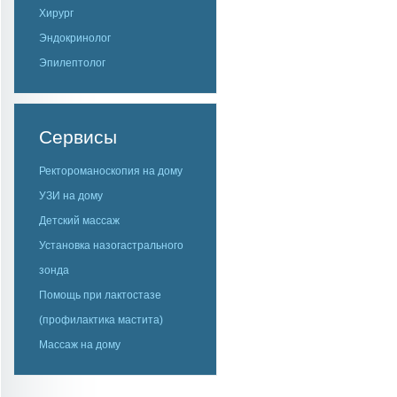
Хирург
Эндокринолог
Эпилептолог
Сервисы
Ректороманоскопия на дому
УЗИ на дому
Детский массаж
Установка назогастрального
зонда
Помощь при лактостазе
(профилактика мастита)
Массаж на дому