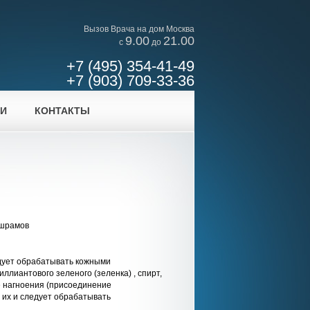
Вызов Врача на дом Москва
9.00
21.00
c
до
+7 (495) 354-41-49
+7 (903) 709-33-36
ИИ
КОНТАКТЫ
 шрамов
едует обрабатывать кожными
ллиантового зеленого (зеленка) , спирт,
те нагноения (присоединение
 их и следует обрабатывать