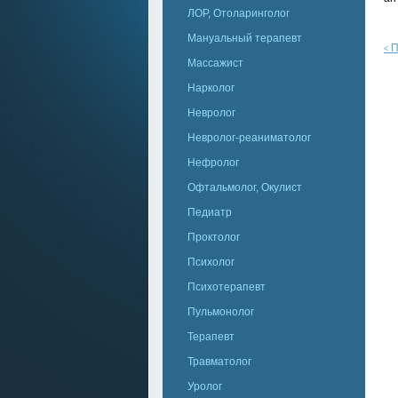
ЛОР, Отоларинголог
Мануальный терапевт
П
<
Массажист
Нарколог
Невролог
Невролог-реаниматолог
Нефролог
Офтальмолог, Окулист
Педиатр
Проктолог
Психолог
Психотерапевт
Пульмонолог
Терапевт
Травматолог
Уролог