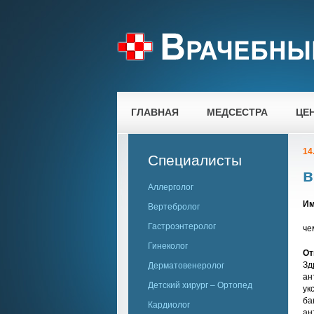
ГЛАВНАЯ
МЕДСЕСТРА
ЦЕ
14
Специалисты
в
Аллерголог
Им
Вертебролог
Гастроэнтеролог
че
Гинеколог
От
Зд
Дерматовенеролог
ан
Детский хирург – Ортопед
ук
ба
Кардиолог
ан