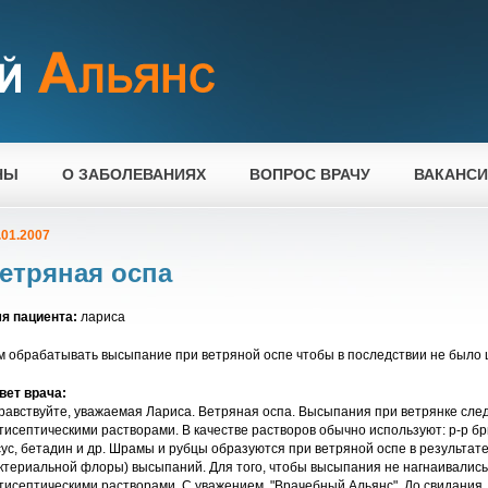
НЫ
О ЗАБОЛЕВАНИЯХ
ВОПРОС ВРАЧУ
ВАКАНС
.01.2007
етряная оспа
я пациента:
лариса
м обрабатывать высыпание при ветряной оспе чтобы в последствии не было
вет врача:
равствуйте, уважаемая Лариса. Ветряная оспа. Высыпания при ветрянке сл
тисептическими растворами. В качестве растворов обычно используют: р-р бри
сус, бетадин и др. Шрамы и рубцы образуются при ветряной оспе в результа
ктериальной флоры) высыпаний. Для того, чтобы высыпания не нагнаивались
тисептическими растворами. С уважением, "Врачебный Альянс". До свидания.