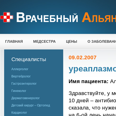
ГЛАВНАЯ
МЕДСЕСТРА
ЦЕНЫ
О ЗАБОЛЕВАН
09.02.2007
Специалисты
уреаплазм
Аллерголог
Вертебролог
Имя пациента:
Ал
Гастроэнтеролог
Гинеколог
Здравствуйте, у 
Дерматовенеролог
10 дней – антибио
Детский хирург – Ортопед
сказала, что нуже
Кардиолог
на 6-ой день нача