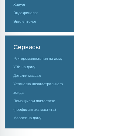
Хирург
Эндокринолог
Эпилептолог
Сервисы
Ректороманоскопия на дому
УЗИ на дому
Детский массаж
Установка назогастрального
зонда
Помощь при лактостазе
(профилактика мастита)
Массаж на дому