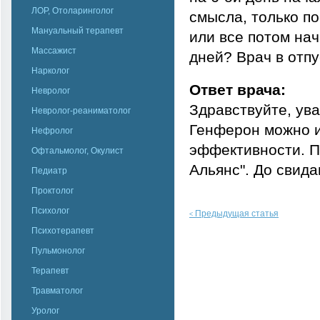
ЛОР, Отоларинголог
смысла, только п
Мануальный терапевт
или все потом нач
Массажист
дней? Врач в отпу
Нарколог
Ответ врача:
Невролог
Здравствуйте, ува
Невролог-реаниматолог
Генферон можно и
Нефролог
эффективности. П
Офтальмолог, Окулист
Альянс". До свида
Педиатр
Проктолог
Психолог
Предыдущая статья
<
Психотерапевт
Пульмонолог
Терапевт
Травматолог
Уролог