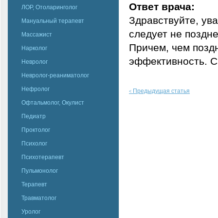
Ответ врача:
ЛОР, Отоларинголог
Здравствуйте, ув
Мануальный терапевт
следует не поздн
Массажист
Причем, чем поздн
Нарколог
эффективность. С
Невролог
Невролог-реаниматолог
Нефролог
Предыдущая статья
<
Офтальмолог, Окулист
Педиатр
Проктолог
Психолог
Психотерапевт
Пульмонолог
Терапевт
Травматолог
Уролог