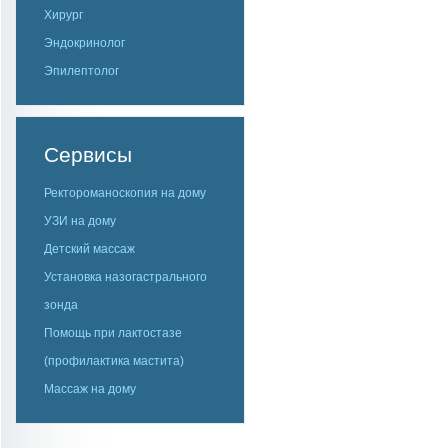
Хирург
Эндокринолог
Эпилептолог
Сервисы
Ректороманоскопия на дому
УЗИ на дому
Детский массаж
Установка назогастрального
зонда
Помощь при лактостазе
(профилактика мастита)
Массаж на дому