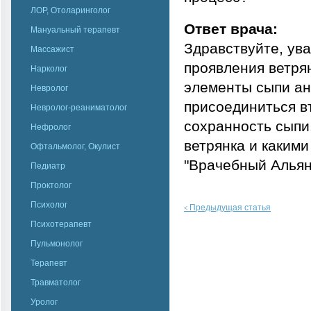
ЛОР, Отоларинголог
Ответ врача:
Мануальный терапевт
Здравствуйте, ув
Массажист
проявления ветря
Нарколог
элементы сыпи ан
Невролог
присоединиться в
Невролог-реаниматолог
сохранность сыпи.
Нефролог
ветрянка и каким
Офтальмолог, Окулист
"Врачебный Альян
Педиатр
Проктолог
Психолог
Предыдущая статья
<
Психотерапевт
Пульмонолог
Терапевт
Травматолог
Уролог