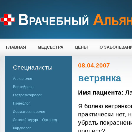
ГЛАВНАЯ
МЕДСЕСТРА
ЦЕНЫ
О ЗАБОЛЕВАН
08.04.2007
Специалисты
ветрянка
Аллерголог
Вертебролог
Имя пациента:
Ла
Гастроэнтеролог
Гинеколог
Я болею ветрянкой
Дерматовенеролог
практически нет, 
Детский хирург – Ортопед
убрать покраснен
Кардиолог
процесс?