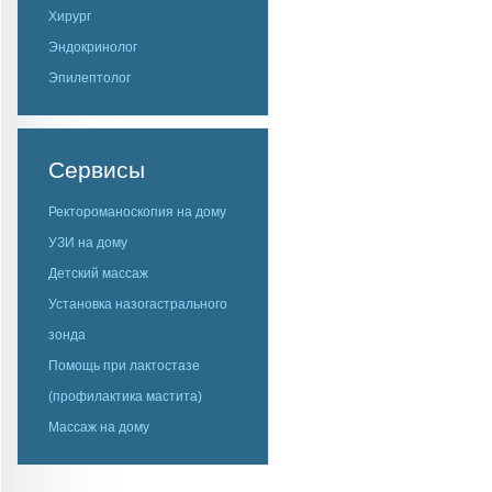
Хирург
Эндокринолог
Эпилептолог
Сервисы
Ректороманоскопия на дому
УЗИ на дому
Детский массаж
Установка назогастрального
зонда
Помощь при лактостазе
(профилактика мастита)
Массаж на дому