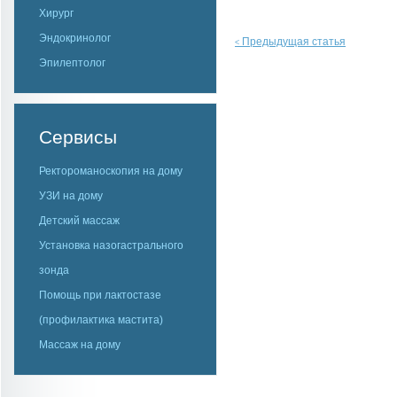
Хирург
Эндокринолог
Предыдущая статья
<
Эпилептолог
Сервисы
Ректороманоскопия на дому
УЗИ на дому
Детский массаж
Установка назогастрального
зонда
Помощь при лактостазе
(профилактика мастита)
Массаж на дому