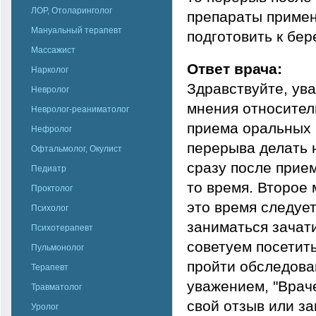
ЛОР, Отоларинголог
препараты примен
Мануальный терапевт
подготовить к бе
Массажист
Ответ врача:
Нарколог
Здравствуйте, ув
Невролог
мнения относител
Невролог-реаниматолог
приема оральных 
Нефролог
перерыва делать н
Офтальмолог, Окулист
сразу после прие
Педиатр
то время. Второе 
Проктолог
это время следует
Психолог
заниматься зачат
Психотерапевт
советуем посетить
Пульмонолог
пройти обследова
Терапевт
уважением, "Врач
Травматолог
свой отзыв или з
Уролог