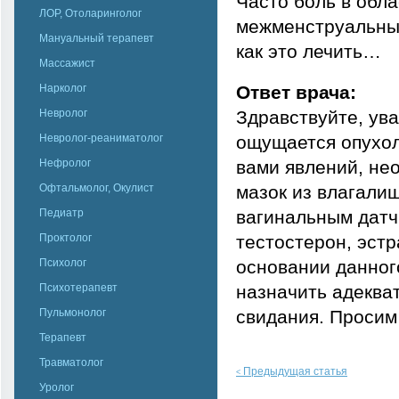
Часто боль в обла
ЛОР, Отоларинголог
межменструальные
Мануальный терапевт
как это лечить…
Массажист
Нарколог
Ответ врача:
Невролог
Здравствуйте, ув
Невролог-реаниматолог
ощущается опухоль
Нефролог
вами явлений, не
Офтальмолог, Окулист
мазок из влагалищ
Педиатр
вагинальным датч
Проктолог
тестостерон, эстр
Психолог
основании данног
Психотерапевт
назначить адеква
Пульмонолог
свидания. Просим
Терапевт
Травматолог
Предыдущая статья
<
Уролог