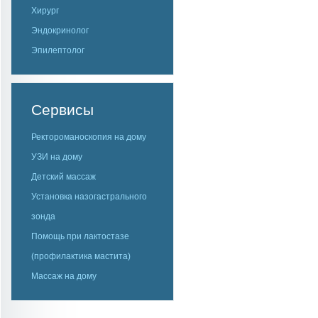
Хирург
Эндокринолог
Эпилептолог
Сервисы
Ректороманоскопия на дому
УЗИ на дому
Детский массаж
Установка назогастрального
зонда
Помощь при лактостазе
(профилактика мастита)
Массаж на дому