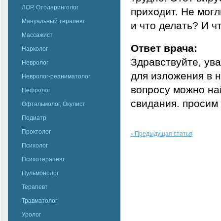
ЛОР, Отоларинголог
приходит. Не могл
Мануальный терапевт
и что делать? И ч
Массажист
Ответ врача:
Нарколог
Здравствуйте, ув
Невролог
для изложения в
Невролог-реаниматолог
вопросу можно на
Нефролог
свидания. просим
Офтальмолог, Окулист
Педиатр
Проктолог
Предыдущая статья
<
Психолог
Психотерапевт
Пульмонолог
Терапевт
Травматолог
Уролог