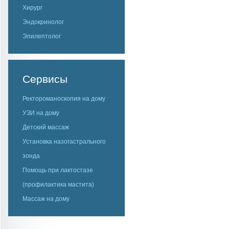
Хирург
Эндокринолог
Эпилептолог
Сервисы
Ректороманоскопия на дому
УЗИ на дому
Детский массаж
Установка назогастрального
зонда
Помощь при лактостазе
(профилактика мастита)
Массаж на дому