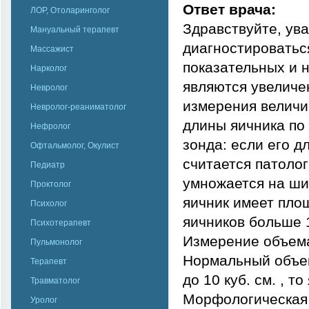
Ответ врача:
ЛОР, Отоларинголог
Здравствуйте, ув
Мануальный терапевт
диагностироватьс
Массажист
показательных и 
Нарколог
являются увеличе
Невролог
измерения величи
Невролог-реаниматолог
длины яичника по
Нефролог
зонда: если его д
Офтальмолог, Окулист
считается патоло
Педиатр
умножается на шир
Проктолог
яичник имеет площ
Психолог
яичников больше 12
Психотерапевт
Измерение объема
Пульмонолог
Нормальный объем 
Терапевт
до 10 куб. см. , 
Травматолог
Морфологическая 
Уролог