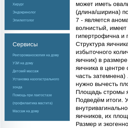
может иметь ова
Хирург
(длина/ширина) п
Эндокринолог
7 - является аном
Эпилептолог
волнистый, имеет
гипертрофична и г
Структура яичника
Сервисы
избыточного колич
Ректороманоскопия на дому
яичник) в размере
УЗИ на дому
яичника в центре 
Детский массаж
часть затемнена)
Установка назогастрального
нужно вычесть пл
зонда
Площадь стромы яв
Помощь при лактостазе
Подведём итоги. 
(профилактика мастита)
внутривагинально
Массаж на дому
яичников, их площ
Размер и экогенн