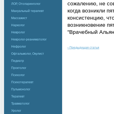
сожалению, не со
ЛОР, Отоларинголог
когда возникли пя
Мануальный терапевт
консистенцию, чт
Массажист
возникновение пя
Нарколог
"Врачебный Альян
Невролог
Невролог-реаниматолог
Нефролог
Предыдущая статья
<
Офтальмолог, Окулист
Педиатр
Проктолог
Психолог
Психотерапевт
Пульмонолог
Терапевт
Травматолог
Уролог