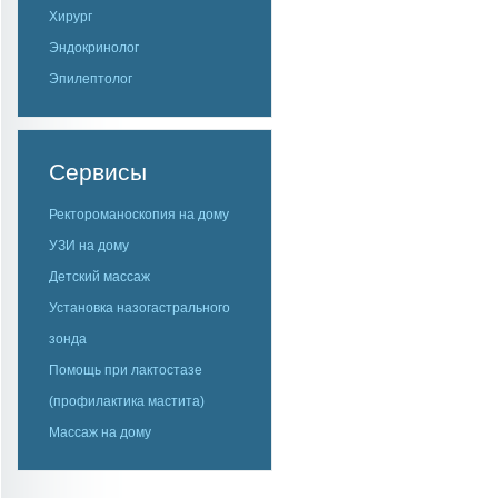
Хирург
Эндокринолог
Эпилептолог
Сервисы
Ректороманоскопия на дому
УЗИ на дому
Детский массаж
Установка назогастрального
зонда
Помощь при лактостазе
(профилактика мастита)
Массаж на дому