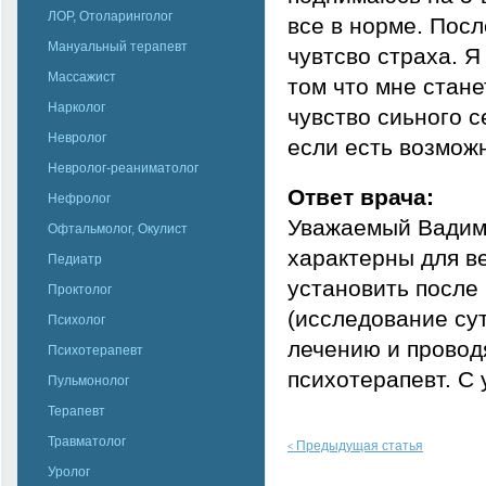
ЛОР, Отоларинголог
все в норме. Посл
Мануальный терапевт
чувтсво страха. Я
Массажист
том что мне стане
Нарколог
чувство сиьного 
Невролог
если есть возможн
Невролог-реаниматолог
Ответ врача:
Нефролог
Уважаемый Вадим!
Офтальмолог, Окулист
характерны для в
Педиатр
установить после
Проктолог
(исследование су
Психолог
лечению и проводя
Психотерапевт
психотерапевт. С
Пульмонолог
Терапевт
Травматолог
Предыдущая статья
<
Уролог