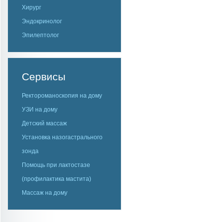
Хирург
Эндокринолог
Эпилептолог
Сервисы
Ректороманоскопия на дому
УЗИ на дому
Детский массаж
Установка назогастрального
зонда
Помощь при лактостазе
(профилактика мастита)
Массаж на дому