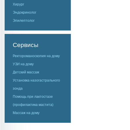
Хирург
Эндокринолог
Эпилептолог
Сервисы
Ректороманоскопия на дому
УЗИ на дому
Детский массаж
Установка назогастрального
зонда
Помощь при лактостазе
(профилактика мастита)
Массаж на дому