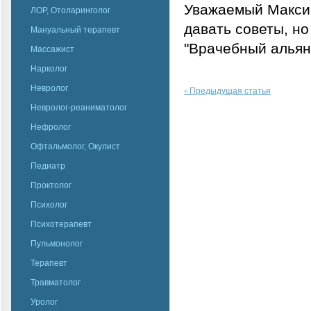
Уважаемый Максим
ЛОР, Отоларинголог
давать советы, но
Мануальный терапевт
"Врачебный альян
Массажист
Нарколог
Невролог
Предыдущая статья
<
Невролог-реаниматолог
Нефролог
Офтальмолог, Окулист
Педиатр
Проктолог
Психолог
Психотерапевт
Пульмонолог
Терапевт
Травматолог
Уролог