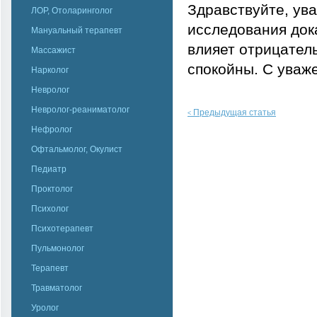
Здравствуйте, ув
ЛОР, Отоларинголог
исследования док
Мануальный терапевт
влияет отрицател
Массажист
спокойны. С уваж
Нарколог
Невролог
Невролог-реаниматолог
Предыдущая статья
<
Нефролог
Офтальмолог, Окулист
Педиатр
Проктолог
Психолог
Психотерапевт
Пульмонолог
Терапевт
Травматолог
Уролог