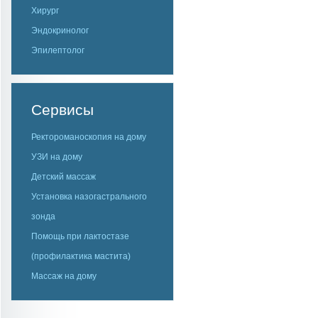
Хирург
Эндокринолог
Эпилептолог
Сервисы
Ректороманоскопия на дому
УЗИ на дому
Детский массаж
Установка назогастрального
зонда
Помощь при лактостазе
(профилактика мастита)
Массаж на дому