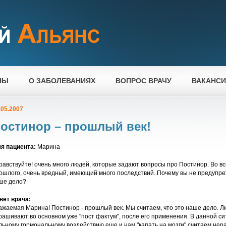
НЫ
О ЗАБОЛЕВАНИЯХ
ВОПРОС ВРАЧУ
ВАКАНС
.05.2007
остинор – прошлый век!
я пациента:
Марина
равствуйте! очень много людей, которые задают вопросы про Постинор. Во вс
ошлого, очень вредный, имеющий много последствий..Почему вы не предупрежд
ше дело?
вет врача:
ажаемая Марина! Постинор - прошлый век. Мы считаем, что это наше дело. Л
рашивают во основном уже "пост фактум", после его применения. В данной си
льному гормональному воздействию еще и нам "капать на мозги" считаем нер