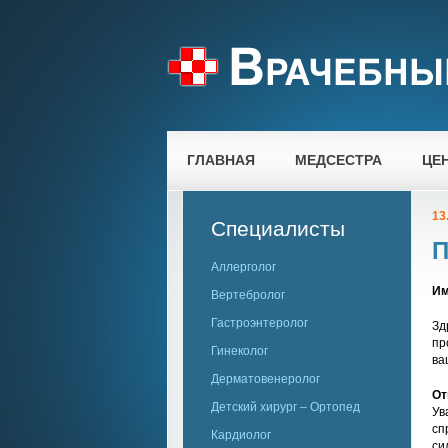
ГЛАВНАЯ
МЕДСЕСТРА
ЦЕ
13
Специалисты
П
Аллерголог
Им
Вертебролог
Гастроэнтеролог
Зд
пр
Гинеколог
ва
Дерматовенеролог
От
Детский хирург – Ортопед
Ув
сп
Кардиолог
си