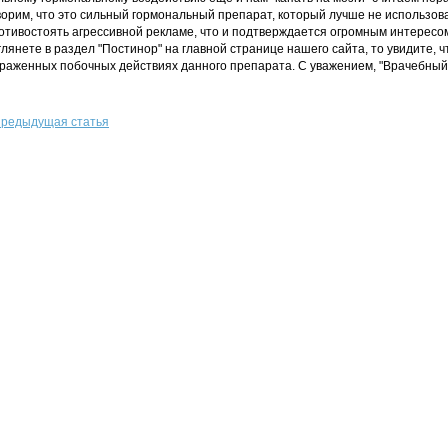
ворим, что это сильный гормональный препарат, который лучше не использова
отивостоять агрессивной рекламе, что и подтверждается огромным интересом, в
глянете в раздел "Постинор" на главной странице нашего сайта, то увидите, 
раженных побочных действиях данного препарата. С уважением, "Врачебный
редыдущая статья