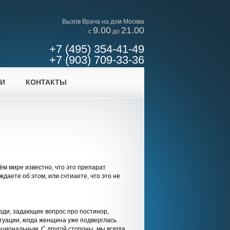
Вызов Врача на дом Москва
9.00
21.00
c
до
+7 (495) 354-41-49
+7 (903) 709-33-36
ИИ
КОНТАКТЫ
ём мире известно, что это препарат
аете об этом, или счтиаете, что это не
юди, задающие вопрос про постинор,
туации, когда женщина уже подверглась
ациональным. С другой стороны, мы всегда