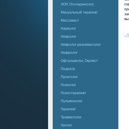
ЛОР, Отоларинголог
го
пр
Мануальный терапевт
за
вы
Массажист
Нарколог
П
<
Невролог
Невролог-реаниматолог
Нефролог
Офтальмолог, Окулист
Педиатр
Проктолог
Психолог
Психотерапевт
Пульмонолог
Терапевт
Травматолог
Уролог