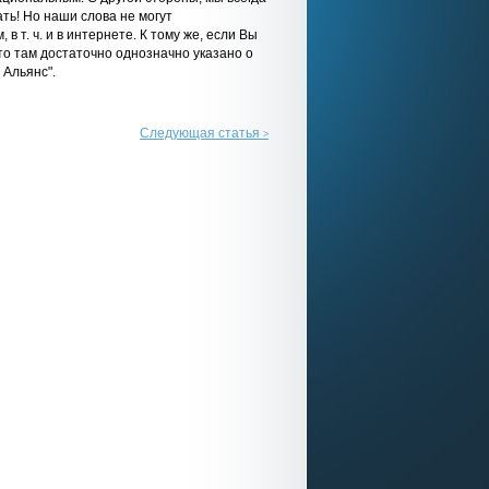
ть! Но наши слова не могут
 т. ч. и в интернете. К тому же, если Вы
что там достаточно однозначно указано о
 Альянс".
Следующая статья
>