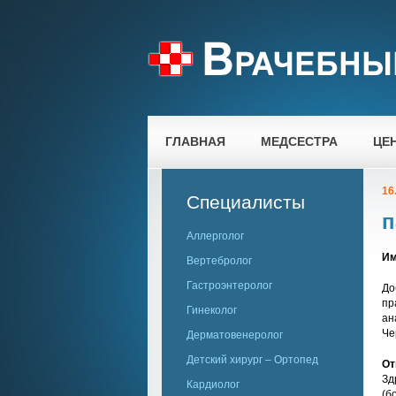
ГЛАВНАЯ
МЕДСЕСТРА
ЦЕ
16
Специалисты
п
Аллерголог
Им
Вертебролог
Гастроэнтеролог
До
пр
Гинеколог
ан
Че
Дерматовенеролог
Детский хирург – Ортопед
От
Зд
Кардиолог
(б