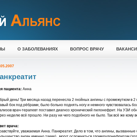
НЫ
О ЗАБОЛЕВАНИЯХ
ВОПРОС ВРАЧУ
ВАКАНС
.05.2007
анкреатит
я пациента:
Анна
брый день! Три месяца назад перенесла 2 гнойных ангины с промежутком в 2 
авый бок под рёбрами, было больно поднять ногу и немного чувствовалась бо
ализов врач-терапевт поставил диагноз хронический пилонефрит. На УЗИ об
рез неделю всё прошло. Ни разу ни чего подобного не было. Так всё же кому 
вет врача:
равствуйте, уважаемая Анна. Панкреатит. Дело в том, что ангины, вызванные
ольшинство ангин именно такие) , могут осложниться гломерулонефритом (эт