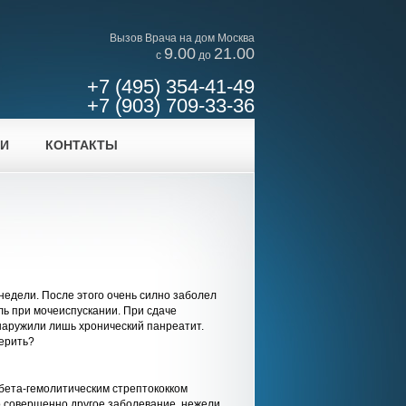
Вызов Врача на дом Москва
9.00
21.00
c
до
+7 (495) 354-41-49
+7 (903) 709-33-36
ИИ
КОНТАКТЫ
недели. После этого очень силно заболел
ль при мочеиспускании. При сдаче
наружили лишь хронический панреатит.
верить?
 бета-гемолитическим стрептококком
о совершенно другое заболевание, нежели