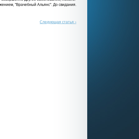
жением, "Врачебный Альянс". До свидания.
Следующая статья
>