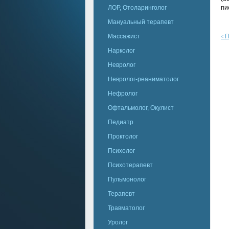
ЛОР, Отоларинголог
пи
Мануальный терапевт
Массажист
П
<
Нарколог
Невролог
Невролог-реаниматолог
Нефролог
Офтальмолог, Окулист
Педиатр
Проктолог
Психолог
Психотерапевт
Пульмонолог
Терапевт
Травматолог
Уролог