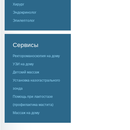
Хирург
Эндокринолог
Эпилептолог
Сервисы
Ректороманоскопия на дому
УЗИ на дому
Детский массаж
Установка назогастрального
зонда
Помощь при лактостазе
(профилактика мастита)
Массаж на дому