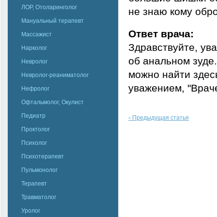
ЛОР, Отоларинголог
не знаю кому обр
Мануальный терапевт
Ответ врача:
Массажист
Здравствуйте, ув
Нарколог
об анальном зуде
Невролог
можно найти здес
Невролог-реаниматолог
уважением, "Врач
Нефролог
Офтальмолог, Окулист
Педиатр
Предыдущая статья
<
Проктолог
Психолог
Психотерапевт
Пульмонолог
Терапевт
Травматолог
Уролог