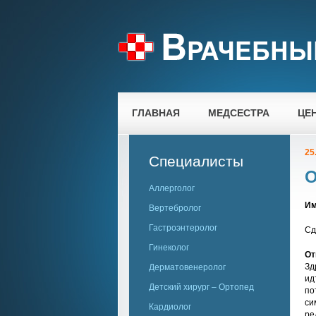
ГЛАВНАЯ
МЕДСЕСТРА
ЦЕ
25
Специалисты
О
Аллерголог
Им
Вертебролог
Гастроэнтеролог
Сд
Гинеколог
От
Зд
Дерматовенеролог
ид
Детский хирург – Ортопед
по
си
Кардиолог
ре