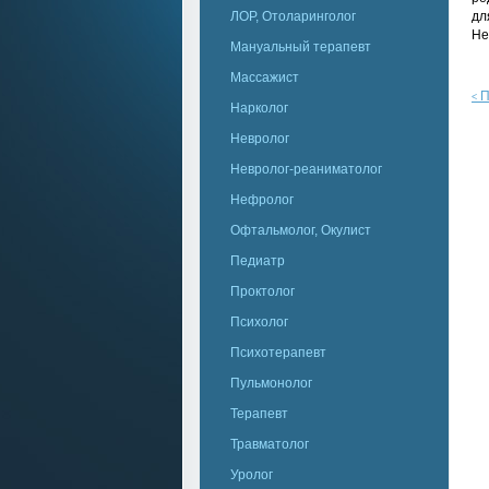
ЛОР, Отоларинголог
дл
Не
Мануальный терапевт
Массажист
П
<
Нарколог
Невролог
Невролог-реаниматолог
Нефролог
Офтальмолог, Окулист
Педиатр
Проктолог
Психолог
Психотерапевт
Пульмонолог
Терапевт
Травматолог
Уролог