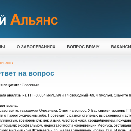
НЫ
О ЗАБОЛЕВАНИЯХ
ВОПРОС ВРАЧУ
ВАКАНС
.05.2007
твет на вопрос
я пациента:
Олесенька
ала анализы на ТТГ=0, 034 мкМЕ/мл и Т4 свободный=69, 4 пмоль/л. Скажите 
вет врача:
равствуйте, уважаемая Олесенька. Ответ на вопрос. У Вас снижен уровень ТТ
ти о тиреотоксическом зобе. Протекает с разной степенью выраженности ас
тливостью, тремором рук, век, языка, чувством жара, сердцебиением, похудан
мптомами: экзофтальмом, недостаточности конвергенции Мебиуса, отставанием
дкого мигания - с-м Штельвега и др. Железа увеличена, уровни Т3 и Т4 повыш