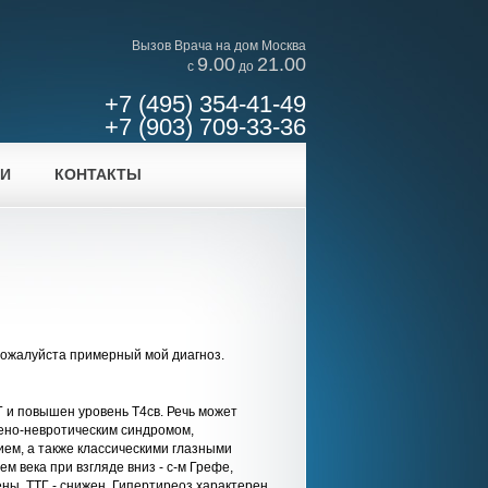
Вызов Врача на дом Москва
9.00
21.00
c
до
+7 (495) 354-41-49
+7 (903) 709-33-36
ИИ
КОНТАКТЫ
пожалуйста примерный мой диагноз.
Г и повышен уровень Т4св. Речь может
тено-невротическим синдромом,
ием, а также классическими глазными
 века при взгляде вниз - с-м Грефе,
ены, ТТГ - снижен. Гипертиреоз характерен