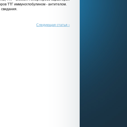
оров ТТГ иммуноглобулином - антителом.
 свидания.
Следующая статья
>