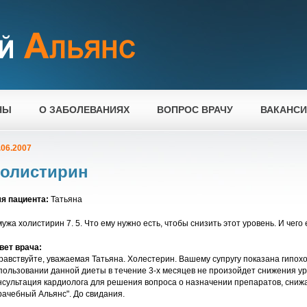
НЫ
О ЗАБОЛЕВАНИЯХ
ВОПРОС ВРАЧУ
ВАКАНС
.06.2007
олистирин
я пациента:
Татьяна
мужа холистирин 7. 5. Что ему нужно есть, чтобы снизить этот уровень. И чего
вет врача:
равствуйте, уважаемая Татьяна. Холестерин. Вашему супругу показана гипох
пользовании данной диеты в течение 3-х месяцев не произойдет снижения у
нсультация кардиолога для решения вопроса о назначении препаратов, сниж
рачебный Альянс". До свидания.