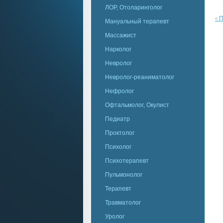
ЛОР, Отоларинголог
П
<
Мануальный терапевт
Массажист
Нарколог
Невролог
Невролог-реаниматолог
Нефролог
Офтальмолог, Окулист
Педиатр
Проктолог
Психолог
Психотерапевт
Пульмонолог
Терапевт
Травматолог
Уролог