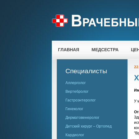
ГЛАВНАЯ
МЕДСЕСТРА
ЦЕ
22
Специалисты
Х
Аллерголог
Им
Вертебролог
Гастроэнтеролог
У 
Гинеколог
От
Зд
Дерматовенеролог
ис
Детский хирург – Ортопед
ко
"В
Кардиолог