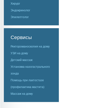
Хирург
Эндокринолог
Эпилептолог
Сервисы
Ректороманоскопия на дому
УЗИ на дому
Детский массаж
Установка назогастрального
зонда
Помощь при лактостазе
(профилактика мастита)
Массаж на дому