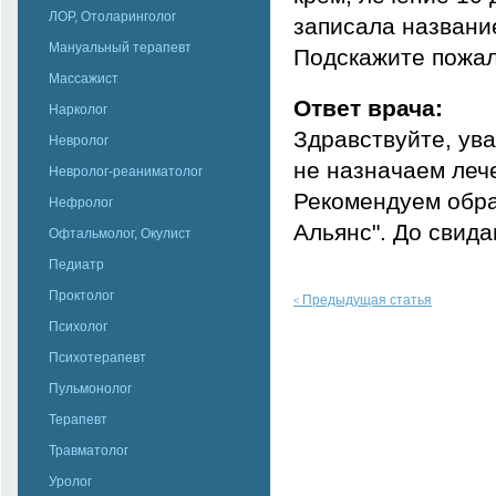
ЛОР, Отоларинголог
записала название
Мануальный терапевт
Подскажите пожал
Массажист
Ответ врача:
Нарколог
Здравствуйте, ув
Невролог
не назначаем лече
Невролог-реаниматолог
Рекомендуем обра
Нефролог
Альянс". До свида
Офтальмолог, Окулист
Педиатр
Проктолог
Предыдущая статья
<
Психолог
Психотерапевт
Пульмонолог
Терапевт
Травматолог
Уролог