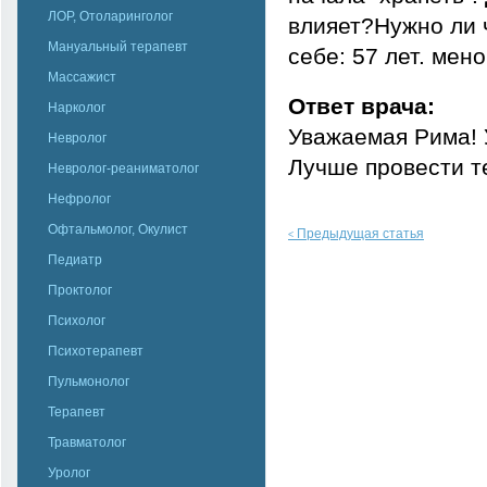
ЛОР, Отоларинголог
влияет?Нужно ли 
Мануальный терапевт
себе: 57 лет. мено
Массажист
Ответ врача:
Нарколог
Уважаемая Рима! 
Невролог
Лучше провести т
Невролог-реаниматолог
Нефролог
Офтальмолог, Окулист
Предыдущая статья
<
Педиатр
Проктолог
Психолог
Психотерапевт
Пульмонолог
Терапевт
Травматолог
Уролог