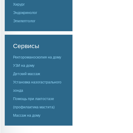
Хирург
Эндокринолог
Эпилептолог
Сервисы
Ректороманоскопия на дому
УЗИ на дому
Детский массаж
Установка назогастрального
зонда
Помощь при лактостазе
(профилактика мастита)
Массаж на дому