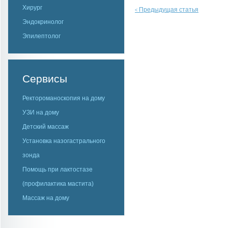
Хирург
Предыдущая статья
<
Эндокринолог
Эпилептолог
Сервисы
Ректороманоскопия на дому
УЗИ на дому
Детский массаж
Установка назогастрального
зонда
Помощь при лактостазе
(профилактика мастита)
Массаж на дому