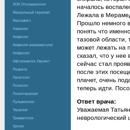
ЛОР, Отоларинголог
началось воспале
Мануальный терапевт
Лежала в Мерамед
Массажист
Прошло немного в
Нарколог
понять что именно
Невролог
тазовой области, т
Невролог-реаниматолог
может лежать на 
Нефролог
сказал, что у нее
Офтальмолог, Окулист
сейчас стал прояв
Педиатр
после этих посещ
Проктолог
плачет, очень под
Психолог
теперь идти. Посо
Психотерапевт
Ответ врача:
Пульмонолог
Уважаемая Татьян
Терапевт
неврологический 
Травматолог
Уролог