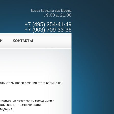
Вызов Врача на дом Москва
9.00
21.00
c
до
+7 (495) 354-41-49
+7 (903) 709-33-36
ИИ
КОНТАКТЫ
лать чтобы после лечения этого больше не
 поддается лечению, то выход один -
аливание, а также избегание
свидания.