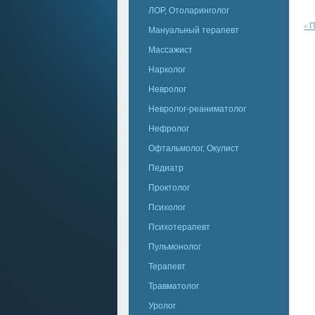
ЛОР, Отоларинголог
П
<
Мануальный терапевт
Массажист
Нарколог
Невролог
Невролог-реаниматолог
Нефролог
Офтальмолог, Окулист
Педиатр
Проктолог
Психолог
Психотерапевт
Пульмонолог
Терапевт
Травматолог
Уролог