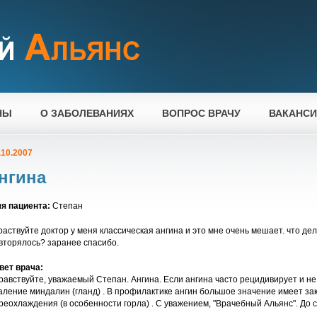
НЫ
О ЗАБОЛЕВАНИЯХ
ВОПРОС ВРАЧУ
ВАКАНС
.10.2007
нгина
я пациента:
Степан
раствуйте доктор у меня классическая ангина и это мне очень мешает. что де
вторялось? заранее спасибо.
вет врача:
равствуйте, уважаемый Степан. Ангина. Если ангина часто рецидивирует и не
аление миндалин (гланд) . В профилактике ангин большое значение имеет зак
реохлаждения (в особенности горла) . С уважением, "Врачебный Альянс". До 