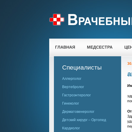
ГЛАВНАЯ
МЕДСЕСТРА
ЦЕ
30
Специалисты
а
Аллерголог
Им
Вертебролог
Гастроэнтеролог
зд
по
Гинеколог
От
Дерматовенеролог
Зд
Детский хирург – Ортопед
уд
пе
Кардиолог