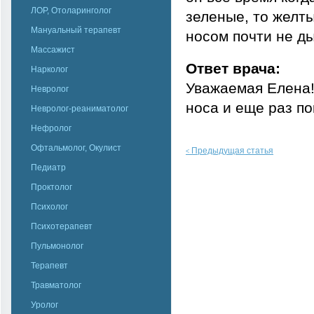
ЛОР, Отоларинголог
зеленые, то желты
Мануальный терапевт
носом почти не д
Массажист
Ответ врача:
Нарколог
Уважаемая Елена!
Невролог
носа и еще раз по
Невролог-реаниматолог
Нефролог
Офтальмолог, Окулист
Предыдущая статья
<
Педиатр
Проктолог
Психолог
Психотерапевт
Пульмонолог
Терапевт
Травматолог
Уролог