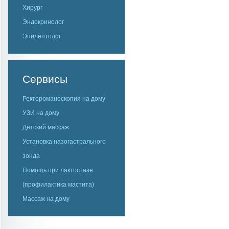
Хирург
Эндокринолог
Эпилептолог
Сервисы
Ректороманоскопия на дому
УЗИ на дому
Детский массаж
Установка назогастрального
зонда
Помощь при лактостазе
(профилактика мастита)
Массаж на дому