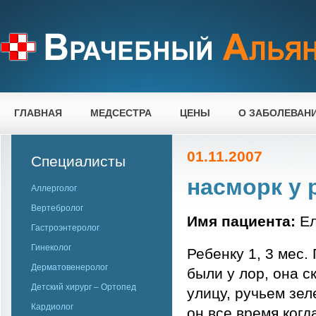
ГЛАВНАЯ
МЕДСЕСТРА
ЦЕНЫ
О ЗАБОЛЕВАН
01.11.2007
Специалисты
насморк у 
Аллерголог
Вертебролог
Имя пациента:
Ел
Гастроэнтеролог
Гинеколог
Ребенку 1, 3 мес.
Дерматовенеролог
были у лор, она с
Детский хирург – Ортопед
улицу, ручьем зел
Кардиолог
он все время когд