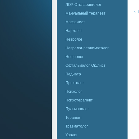
ЛОР, Отоларинголог
П
<
Мануальный терапевт
Массажист
Нарколог
Невролог
Невролог-реаниматолог
Нефролог
Офтальмолог, Окулист
Педиатр
Проктолог
Психолог
Психотерапевт
Пульмонолог
Терапевт
Травматолог
Уролог