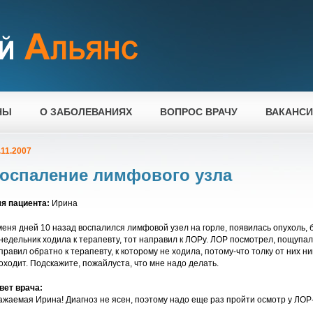
НЫ
О ЗАБОЛЕВАНИЯХ
ВОПРОС ВРАЧУ
ВАКАНС
.11.2007
оспаление лимфового узла
я пациента:
Ирина
меня дней 10 назад воспалился лимфовой узел на горле, появилась опухоль,
недельник ходила к терапевту, тот направил к ЛОРу. ЛОР посмотрел, пощупал 
правил обратно к терапевту, к которому не ходила, потому-что толку от них н
оходит. Подскажите, пожайлуста, что мне надо делать.
вет врача:
ажаемая Ирина! Диагноз не ясен, поэтому надо еще раз пройти осмотр у ЛОР-вр