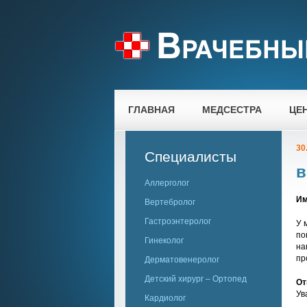
ГЛАВНАЯ
МЕДСЕСТРА
ЦЕ
30
Специалисты
в
Аллерголог
Им
Вертебролог
Гастроэнтеролог
У 
по
Гинеколог
на
пр
Дерматовенеролог
Детский хирург – Ортопед
От
Ув
Кардиолог