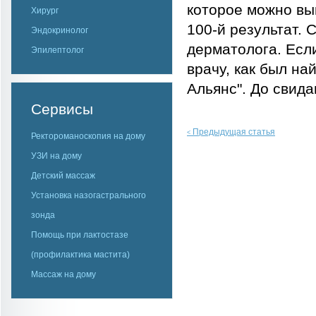
которое можно вып
Хирург
100-й результат.
Эндокринолог
дерматолога. Если
Эпилептолог
врачу, как был на
Альянс". До свида
Сервисы
Предыдущая статья
<
Ректороманоскопия на дому
УЗИ на дому
Детский массаж
Установка назогастрального
зонда
Помощь при лактостазе
(профилактика мастита)
Массаж на дому