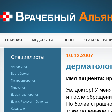
ГЛАВНАЯ
МЕДСЕСТРА
ЦЕНЫ
О ЗАБОЛЕВАН
10.12.2007
Специалисты
дерматоло
Аллерголог
Вертебролог
Имя пациента:
ир
Гастроэнтеролог
Гинеколог
Ув. доктор! У мен
Дерматовенеролог
и после обращения
Детский хирург – Ортопед
Но более страшно,
Кардиолог
тоже маленькое пя