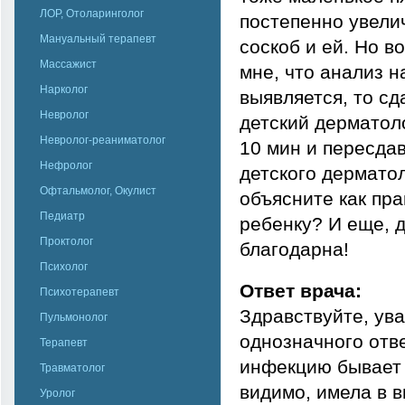
ЛОР, Отоларинголог
постепенно увели
Мануальный терапевт
соскоб и ей. Но в
Массажист
мне, что анализ н
Нарколог
выявляется, то сда
Невролог
детский дерматоло
Невролог-реаниматолог
10 мин и пересдав
Нефролог
детского дерматол
Офтальмолог, Окулист
объясните как пр
Педиатр
ребенку? И еще, 
Проктолог
благодарна!
Психолог
Ответ врача:
Психотерапевт
Здравствуйте, ув
Пульмонолог
однозначного отве
Терапевт
инфекцию бывает 
Травматолог
видимо, имела в в
Уролог