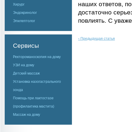
наших ответов, п
Хирург
достаточно серье
Эндокринолог
повлиять. С уваже
Эпилептолог
Предыдущая статья
<
Сервисы
Ректороманоскопия на дому
УЗИ на дому
Детский массаж
Установка назогастрального
зонда
Помощь при лактостазе
(профилактика мастита)
Массаж на дому