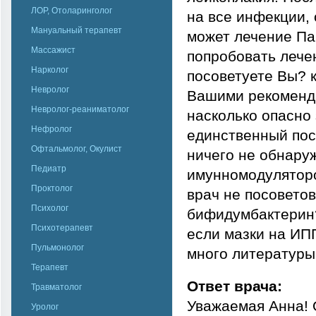
ЛОР, Отоларинголог
на все инфекции,
Мануальный терапевт
может лечение П
Массажист
попробовать лече
Нарколог
посоветуете Вы? к
Невролог
Вашими рекоменда
Невролог-реаниматолог
насколько опасно
Нефролог
единственный пос
Офтальмолог, Окулист
ничего не обнаруж
Педиатр
имунномодуляторо
Проктолог
врач не посоветов
Психолог
бифидумбактерин?
Психотерапевт
если мазки на ИП
Пульмонолог
много литературы
Терапевт
Ответ врача:
Травматолог
Уважаемая Анна! 
Уролог