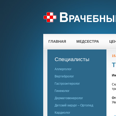
ГЛАВНАЯ
МЕДСЕСТРА
ЦЕ
15
Специалисты
Т
Аллерголог
Им
Вертебролог
Гастроэнтеролог
Ск
тр
Гинеколог
От
Дерматовенеролог
Ув
Детский хирург – Ортопед
Кардиолог