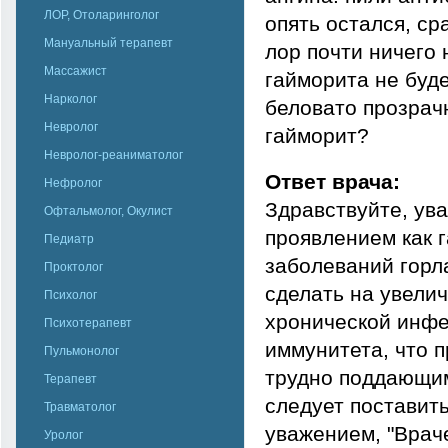
ЛОР, Отоларинголог
опять остался, ср
Мануальный терапевт
лор почти ничего
Массажист
гайморита не буде
Нарколог
беловато прозрачн
Невролог
гайморит?
Невролог-реаниматолог
Ответ врача:
Нефролог
Здравствуйте, ув
Офтальмолог, Окулист
проявлением как г
Педиатр
заболеваний горла
Проктолог
сделать на увели
Психолог
хронической инфе
Психотерапевт
иммунитета, что 
Пульмонолог
трудно поддающим
Терапевт
следует поставит
Травматолог
уважением, "Врач
Уролог