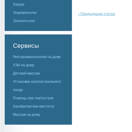
Хирург
Эндокринолог
Предыдущая статья
<
Эпилептолог
Сервисы
Ректороманоскопия на дому
УЗИ на дому
Детский массаж
Установка назогастрального
зонда
Помощь при лактостазе
(профилактика мастита)
Массаж на дому