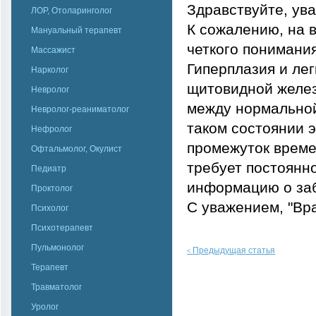
Здравствуйте, ув
ЛОР, Отоларинголог
К сожалению, на в
Мануальный терапевт
четкого понимания
Массажист
Гиперплазия и лег
Нарколог
щитовидной желез
Невролог
между нормальной
Невролог-реаниматолог
таком состоянии э
Нефролог
промежуток времен
Офтальмолог, Окулист
требует постоянн
Педиатр
информацию о заб
Проктолог
С уважением, "Вр
Психолог
Психотерапевт
Пульмонолог
Предыдущая статья
<
Терапевт
Травматолог
Уролог