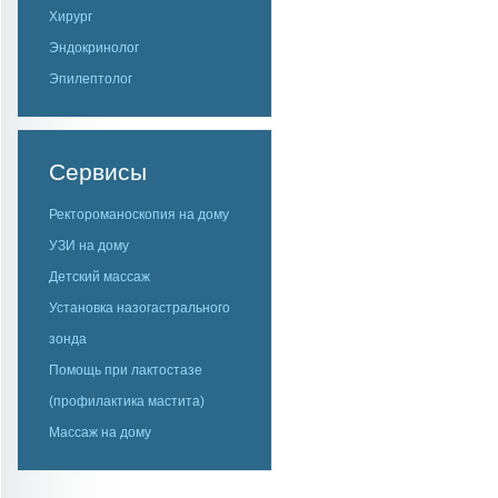
Хирург
Эндокринолог
Эпилептолог
Сервисы
Ректороманоскопия на дому
УЗИ на дому
Детский массаж
Установка назогастрального
зонда
Помощь при лактостазе
(профилактика мастита)
Массаж на дому