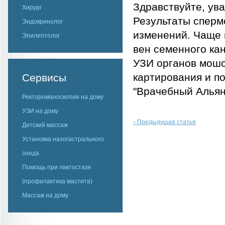
Здравствуйте, ув
Хирург
Результаты сперм
Эндокринолог
изменений. Чаще 
Эпилептолог
вен семенного кан
УЗИ органов мошо
картирования и п
Сервисы
"Врачебный Альян
Ректороманоскопия на дому
УЗИ на дому
Предыдущая статья
<
Детский массаж
Установка назогастрального
зонда
Помощь при лактостазе
(профилактика мастита)
Массаж на дому