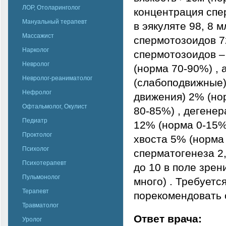
ЛОР, Отоларинголог
концентрация спер
Мануальный терапевт
в эякуляте 98, 8 
Массажист
спермотозоидов 7
Нарколог
спермотозоидов –
Невролог
(норма 70-90%) , 
Невролог-реаниматолог
(слабоподвижные)
Нефролог
движения) 2% (но
Офтальмолог, Окулист
80-85%) , дегенер
Педиатр
12% (норма 0-15%)
Проктолог
хвоста 5% (норма 
Психолог
сперматогенеза 2,
Психотерапевт
до 10 в поле зрен
Пульмонолог
много) . Требуетс
Терапевт
порекомендовать 
Травматолог
Ответ врача:
Уролог