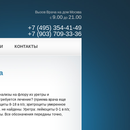
Вызов Врача на дом Москва
9.00
21.00
c
до
+7 (495) 354-41-49
+7 (903) 709-33-36
ИИ
КОНТАКТЫ
а
нализы на флору из уретры и
отребуется лечение? (приема врача еще
оциты 8-18 в п/з; эритроциты умеренное
. не найдены. Уретра: лейкоциты 0-1 в п/з;
ны. Все обозначения переданы точно,