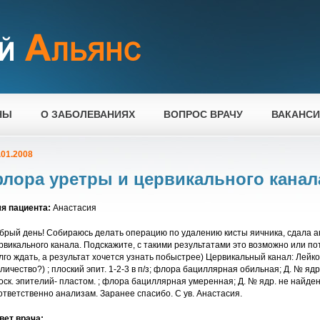
НЫ
О ЗАБОЛЕВАНИЯХ
ВОПРОС ВРАЧУ
ВАКАНС
.01.2008
лора уретры и цервикального канал
я пациента:
Анастасия
брый день! Собираюсь делать операцию по удалению кисты яичника, сдала а
рвикального канала. Подскажите, с такими результатами это возможно или п
лго ждать, а результат хочется узнать побыстрее) Цервикальный канал: Лейк
оличество?) ; плоский эпит. 1-2-3 в п/з; флора бациллярная обильная; Д. № ядр
оск. эпителий- пластом. ; флора бациллярная умеренная; Д. № ядр. не найде
ответственно анализам. Заранее спасибо. С ув. Анастасия.
вет врача: