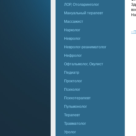
ЛОР, Отоларинголог
Зд
во
Мануальный терапевт
На
Массажист
Нарколог
П
<
Невролог
Невролог-реаниматолог
Нефролог
Офтальмолог, Окулист
Педиатр
Проктолог
Психолог
Психотерапевт
Пульмонолог
Терапевт
Травматолог
Уролог