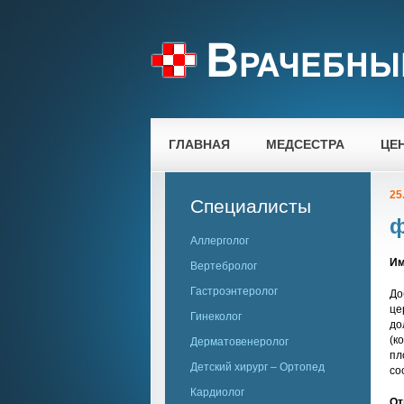
ГЛАВНАЯ
МЕДСЕСТРА
ЦЕ
25
Специалисты
ф
Аллерголог
Им
Вертебролог
Гастроэнтеролог
До
це
Гинеколог
до
(к
Дерматовенеролог
пл
Детский хирург – Ортопед
со
Кардиолог
От