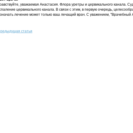
равствуйте, уважаемая Анастасия. Флора уретры и цервикального канала. Су
спаление цервикального канала. В связи с этим, в первую очередь, целесооб
значать лечение может только ваш лечащий врач. С уважением, "Врачебный А
редыдущая статья