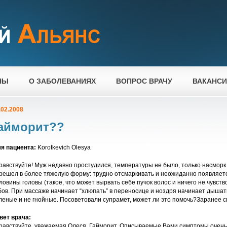
НЫ
О ЗАБОЛЕВАНИЯХ
ВОПРОС ВРАЧУ
ВАКАНС
.02.2008
айморит??
я пациента:
Korotkevich Olesya
равствуйте! Муж недавно простудился, температуры не было, только насморк
решел в более тяжелую форму: трудно отсмаркивать и неожиданно появляетс
ловины головы (такое, что может вырвать себе пучок волос и ничего не чувств
бов. При массаже начинает “хлюпать” в переносице и ноздря начинает дышать.
леные и не гнойные. Посоветовали супрамет, может ли это помочь?Заранее с
вет врача:
равствуйте, уважаемая Олеся. Гайморит. Описываемые Вами симптомы очень 