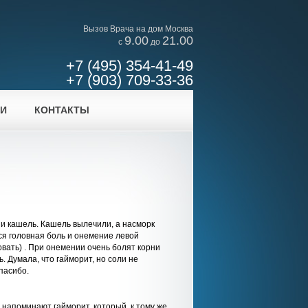
Вызов Врача на дом Москва
9.00
21.00
c
до
+7 (495) 354-41-49
+7 (903) 709-33-36
ИИ
КОНТАКТЫ
 и кашель. Кашель вылечили, а насморк
я головная боль и онемение левой
овать) . При онемении очень болят корни
 Думала, что гайморит, но соли не
пасибо.
напоминают гайморит, который, к тому же,