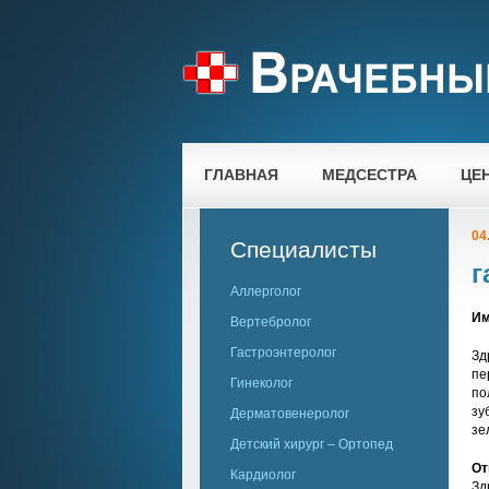
ГЛАВНАЯ
МЕДСЕСТРА
ЦЕ
04
Специалисты
г
Аллерголог
Им
Вертебролог
Гастроэнтеролог
Зд
пе
Гинеколог
по
зу
Дерматовенеролог
зе
Детский хирург – Ортопед
От
Кардиолог
Зд