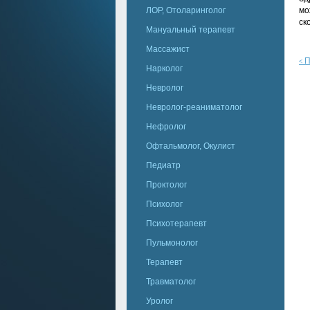
ЛОР, Отоларинголог
мо
ск
Мануальный терапевт
Массажист
П
<
Нарколог
Невролог
Невролог-реаниматолог
Нефролог
Офтальмолог, Окулист
Педиатр
Проктолог
Психолог
Психотерапевт
Пульмонолог
Терапевт
Травматолог
Уролог