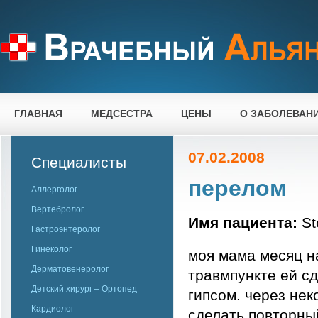
ГЛАВНАЯ
МЕДСЕСТРА
ЦЕНЫ
О ЗАБОЛЕВАН
07.02.2008
Специалисты
перелом
Аллерголог
Вертебролог
Имя пациента:
St
Гастроэнтеролог
Гинеколог
моя мама месяц н
Дерматовенеролог
травмпункте ей с
Детский хирург – Ортопед
гипсом. через не
Кардиолог
сделать повторный