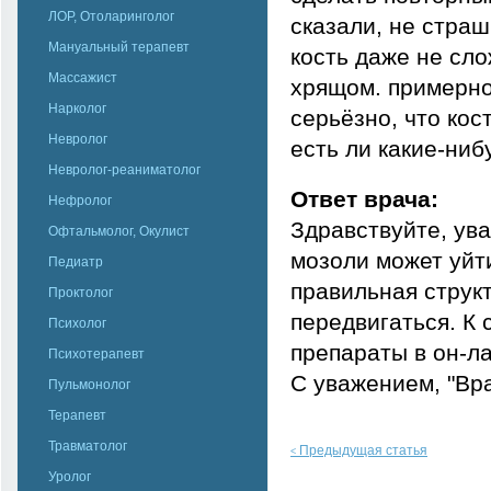
ЛОР, Отоларинголог
сказали, не страш
Мануальный терапевт
кость даже не сло
Массажист
хрящом. примерно,
Нарколог
серьёзно, что кос
Невролог
есть ли какие-ниб
Невролог-реаниматолог
Ответ врача:
Нефролог
Здравствуйте, ув
Офтальмолог, Окулист
мозоли может уйти
Педиатр
правильная струк
Проктолог
передвигаться. К
Психолог
препараты в он-ла
Психотерапевт
С уважением, "Вр
Пульмонолог
Терапевт
Травматолог
Предыдущая статья
<
Уролог