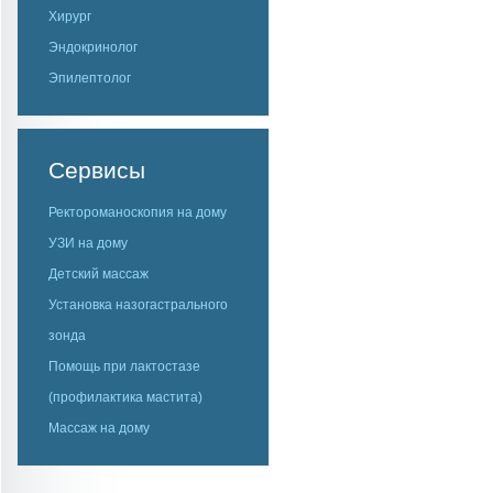
Хирург
Эндокринолог
Эпилептолог
Сервисы
Ректороманоскопия на дому
УЗИ на дому
Детский массаж
Установка назогастрального
зонда
Помощь при лактостазе
(профилактика мастита)
Массаж на дому