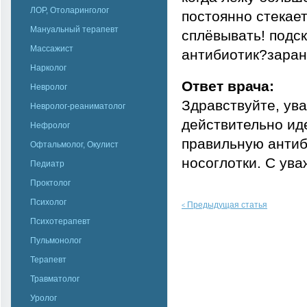
ЛОР, Отоларинголог
постоянно стекает
Мануальный терапевт
сплёвывать! подск
Массажист
антибиотик?заран
Нарколог
Ответ врача:
Невролог
Здравствуйте, ув
Невролог-реаниматолог
действительно иде
Нефролог
правильную антиб
Офтальмолог, Окулист
носоглотки. С ува
Педиатр
Проктолог
Психолог
Предыдущая статья
<
Психотерапевт
Пульмонолог
Терапевт
Травматолог
Уролог