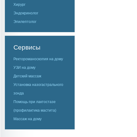
Хирург
Эндокринолог
Эпилептолог
Сервисы
Ректороманоскопия на дому
УЗИ на дому
Детский массаж
Установка назогастрального
зонда
Помощь при лактостазе
(профилактика мастита)
Массаж на дому