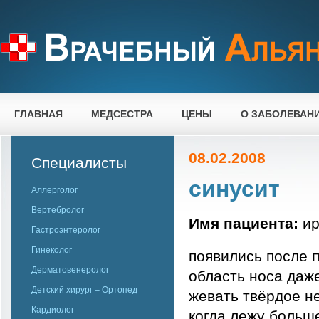
ГЛАВНАЯ
МЕДСЕСТРА
ЦЕНЫ
О ЗАБОЛЕВАН
08.02.2008
Специалисты
синусит
Аллерголог
Вертебролог
Имя пациента:
ир
Гастроэнтеролог
Гинеколог
появились после 
Дерматовенеролог
область носа даже
Детский хирург – Ортопед
жевать твёрдое н
Кардиолог
когда лежу больш