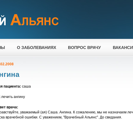
НЫ
О ЗАБОЛЕВАНИЯХ
ВОПРОС ВРАЧУ
ВАКАНС
.02.2008
нгина
я пациента:
саша
к лечить ангину
вет врача:
равствуйте, уважаемый (ая) Саша. Ангина. К сожалению, мы не назначаем леч
ска врачебной ошибки. С уважением, "Врачебный Альянс". До свидания.