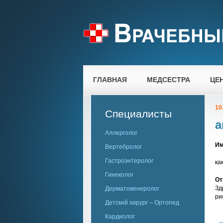
ГЛАВНАЯ
МЕДСЕСТРА
ЦЕ
10
Специалисты
а
Аллерголог
Им
Вертебролог
Гастроэнтеролог
ка
Гинеколог
От
Зд
Дерматовенеролог
ри
Детский хирург – Ортопед
Кардиолог