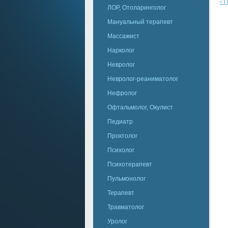
П
<
ЛОР, Отоларинголог
Мануальный терапевт
Массажист
Нарколог
Невролог
Невролог-реаниматолог
Нефролог
Офтальмолог, Окулист
Педиатр
Проктолог
Психолог
Психотерапевт
Пульмонолог
Терапевт
Травматолог
Уролог