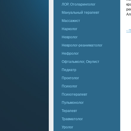
ЛОР, Отоларинголог
кр
ре
Мануальный терапевт
Ал
Массажист
Нарколог
П
<
Невролог
Невролог-реаниматолог
Нефролог
Офтальмолог, Окулист
Педиатр
Проктолог
Психолог
Психотерапевт
Пульмонолог
Терапевт
Травматолог
Уролог