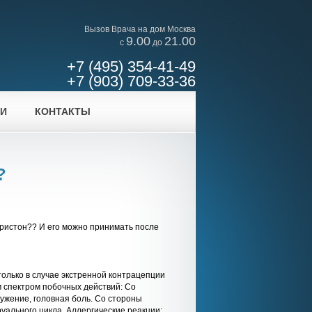
Вызов Врача на дом Москва
9.00
21.00
c
до
+7 (495) 354-41-49
+7 (903) 709-33-36
ИИ
КОНТАКТЫ
?
ипристон?? И его можно принимать после
только в случае экстренной контрацепции
м спектром побочных действий: Со
ужение, головная боль. Со стороны
уального цикла. Аллергические реакции: