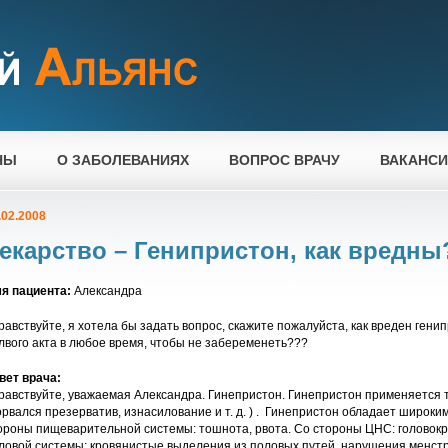
НЫ
О ЗАБОЛЕВАНИЯХ
ВОПРОС ВРАЧУ
ВАКАНС
.02.2008
екарство – Генипристон, как вредны
я пациента:
Александра
равствуйте, я хотела бы задать вопрос, скажите пожалуйста, как вреден ген
лвого акта в любое время, чтобы не забеременеть???
вет врача:
равствуйте, уважаемая Александра. Гинепристон. Гинепристон применяется 
орвался презерватив, изнасилование и т. д. ) . Гинепристон обладает широки
ороны пищеварительной системы: тошнота, рвота. Со стороны ЦНС: головокр
ловой системы: кровянистые выделения из половых путей, нарушения менстр