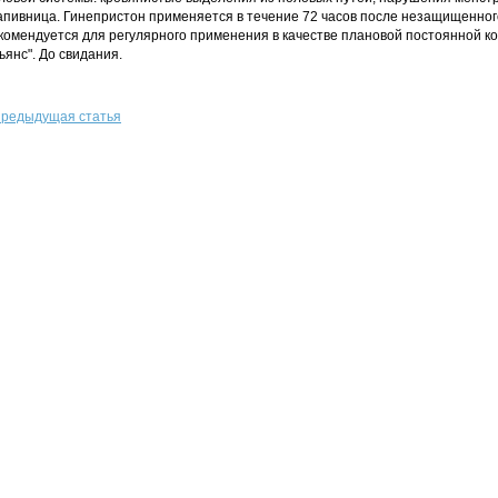
апивница. Гинепристон применяется в течение 72 часов после незащищенного
комендуется для регулярного применения в качестве плановой постоянной к
ьянс". До свидания.
редыдущая статья