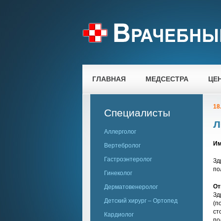
ГЛАВНАЯ
МЕДСЕСТРА
ЦЕ
18
Специалисты
л
Аллерголог
Им
Вертебролог
Гастроэнтеролог
Зд
по
Гинеколог
От
Дерматовенеролог
Зд
Детский хирург – Ортопед
(п
ст
Кардиолог
по