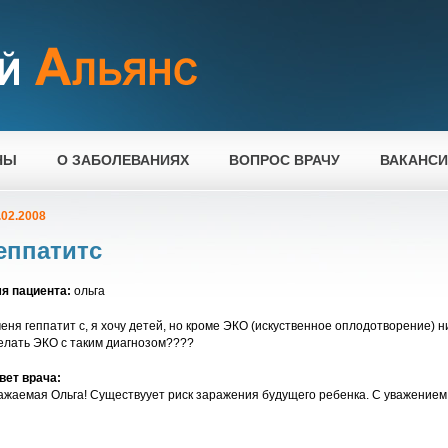
НЫ
О ЗАБОЛЕВАНИЯХ
ВОПРОС ВРАЧУ
ВАКАНС
.02.2008
еппатитс
я пациента:
ольга
меня геппатит с, я хочу детей, но кроме ЭКО (искуственное оплодотворение) 
елать ЭКО с таким диагнозом????
вет врача:
ажаемая Ольга! Существуует риск заражения будущего ребенка. С уважением,