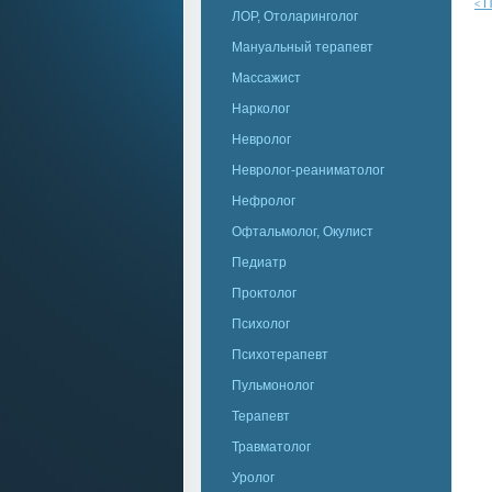
П
<
ЛОР, Отоларинголог
Мануальный терапевт
Массажист
Нарколог
Невролог
Невролог-реаниматолог
Нефролог
Офтальмолог, Окулист
Педиатр
Проктолог
Психолог
Психотерапевт
Пульмонолог
Терапевт
Травматолог
Уролог