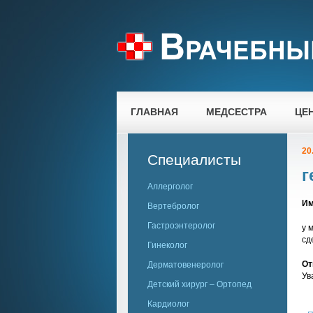
ГЛАВНАЯ
МЕДСЕСТРА
ЦЕ
20
Специалисты
г
Аллерголог
Им
Вертебролог
Гастроэнтеролог
у 
сд
Гинеколог
От
Дерматовенеролог
Ув
Детский хирург – Ортопед
Кардиолог