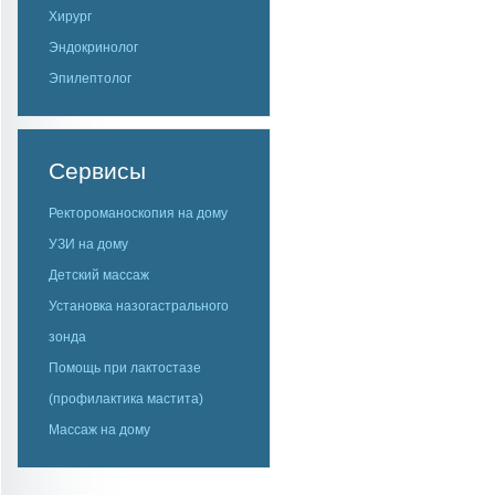
Хирург
Эндокринолог
Эпилептолог
Сервисы
Ректороманоскопия на дому
УЗИ на дому
Детский массаж
Установка назогастрального
зонда
Помощь при лактостазе
(профилактика мастита)
Массаж на дому