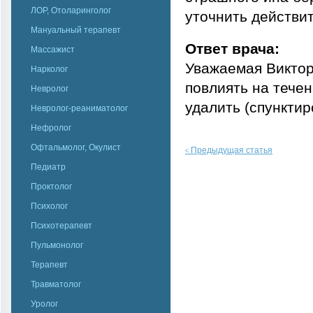
ЛОР, Отоларинголог
уточнить действит
Мануальный терапевт
Ответ врача:
Массажист
Уважаемая Виктор
Нарколог
повлиять на тече
Невролог
удалить (спунктир
Невролог-реаниматолог
Нефролог
Офтальмолог, Окулист
Предыдущая статья
<
Педиатр
Проктолог
Психолог
Психотерапевт
Пульмонолог
Терапевт
Травматолог
Уролог